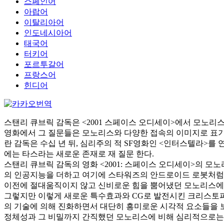
스페인어
아랍어
이탈리아어
인도네시아어
태국어
터키어
포르투갈어
프랑스어
힌디어
스탠리 큐브릭 감독은 <2001 스페이스 오디세이>에서 모노리
영화에서 그 질문들은 모노리스와 다양한 접속의 이미지로 표기되
란 감독은 수십 년 뒤, 심리주의 적 SF영화인 <인터스텔라>를
에는 타스라는 새로운 존재로 재 질문 한다.
스탠리 큐브릭 감독의 영화 <2001: 스페이스 오디세이>의 
의 인공지능을 더하고 여기에 스타워즈의 안드로이드 로봇처럼 
이전에 절대움직이지 않고 신비로운 힘을 뿜어냈던 모노리스에 비
그렇지만 이렇게 새로운 특수효과와 CG로 발전시킨 크리스토
의 기술에 의해 진화하면서 대단히 흥미로운 시각적 요소들을 
정체성과 그 비밀까지 간직했던 모노리스에 비해 심리적으로는