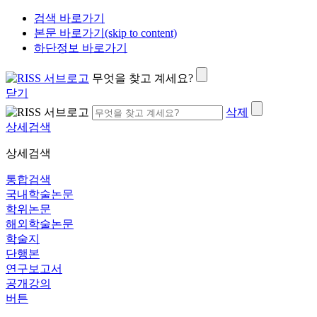
검색 바로가기
본문 바로가기(skip to content)
하단정보 바로가기
무엇을 찾고 계세요?
닫기
삭제
상세검색
상세검색
통합검색
국내학술논문
학위논문
해외학술논문
학술지
단행본
연구보고서
공개강의
버튼