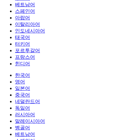
베트남어
스페인어
아랍어
이탈리아어
인도네시아어
태국어
터키어
포르투갈어
프랑스어
힌디어
한국어
영어
일본어
중국어
네덜란드어
독일어
러시아어
말레이시아어
벵골어
베트남어