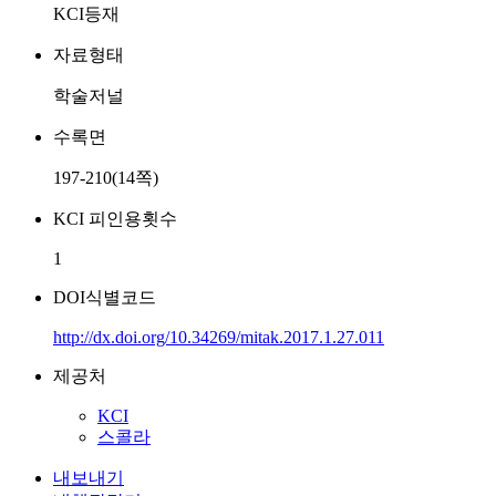
KCI등재
자료형태
학술저널
수록면
197-210(14쪽)
KCI 피인용횟수
1
DOI식별코드
http://dx.doi.org/10.34269/mitak.2017.1.27.011
제공처
KCI
스콜라
내보내기