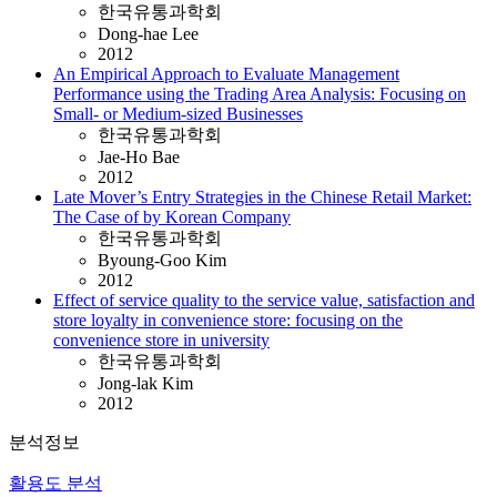
한국유통과학회
Dong-hae Lee
2012
An Empirical Approach to Evaluate Management
Performance using the Trading Area Analysis: Focusing on
Small- or Medium-sized Businesses
한국유통과학회
Jae-Ho Bae
2012
Late Mover’s Entry Strategies in the Chinese Retail Market:
The Case of by Korean Company
한국유통과학회
Byoung-Goo Kim
2012
Effect of service quality to the service value, satisfaction and
store loyalty in convenience store: focusing on the
convenience store in university
한국유통과학회
Jong-lak Kim
2012
분석정보
활용도 분석