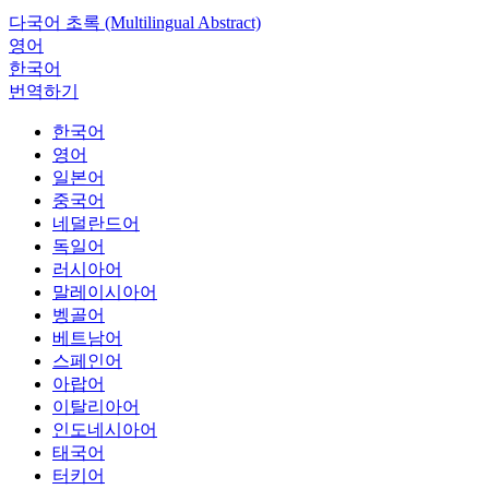
다국어 초록 (Multilingual Abstract)
영어
한국어
번역하기
한국어
영어
일본어
중국어
네덜란드어
독일어
러시아어
말레이시아어
벵골어
베트남어
스페인어
아랍어
이탈리아어
인도네시아어
태국어
터키어