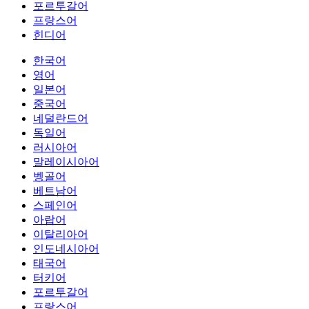
포르투갈어
프랑스어
힌디어
한국어
영어
일본어
중국어
네덜란드어
독일어
러시아어
말레이시아어
벵골어
베트남어
스페인어
아랍어
이탈리아어
인도네시아어
태국어
터키어
포르투갈어
프랑스어