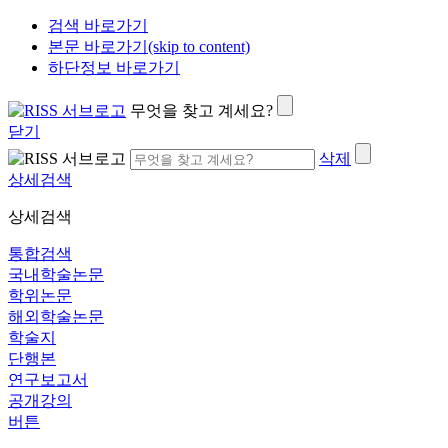
검색 바로가기
본문 바로가기(skip to content)
하단정보 바로가기
무엇을 찾고 계세요?
닫기
삭제
상세검색
상세검색
통합검색
국내학술논문
학위논문
해외학술논문
학술지
단행본
연구보고서
공개강의
버튼