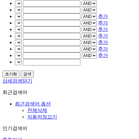
추가
추가
추가
추가
추가
추가
추가
상세검색닫기
최근검색어
최근검색어 옵션
전체삭제
자동저장끄기
인기검색어