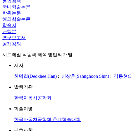
통합검색
국내학술논문
학위논문
해외학술논문
학술지
단행본
연구보고서
공개강의
시트레일 작동력 해석 방법의 개발
저자
한덕희(Deokhee Han)
;
신상훈(Sahnghoon Shin)
;
김동현(Do
발행기관
한국자동차공학회
학술지명
한국자동차공학회 춘계학술대회
권호사항