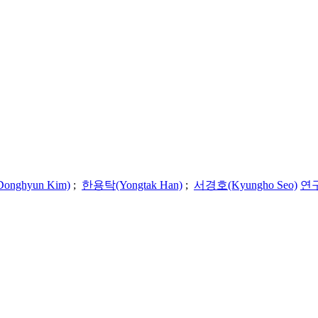
nghyun Kim)
;
한용탁(Yongtak Han)
;
서경호(Kyungho Seo)
연