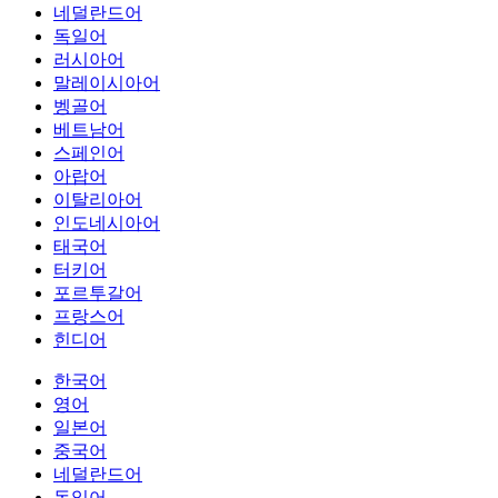
네덜란드어
독일어
러시아어
말레이시아어
벵골어
베트남어
스페인어
아랍어
이탈리아어
인도네시아어
태국어
터키어
포르투갈어
프랑스어
힌디어
한국어
영어
일본어
중국어
네덜란드어
독일어