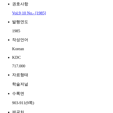
권호사항
Vol.9·10 No.- [1985]
발행연도
1985
작성언어
Korean
KDC
717.000
자료형태
학술저널
수록면
903-911(9쪽)
제공처