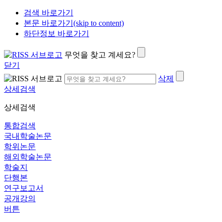
검색 바로가기
본문 바로가기(skip to content)
하단정보 바로가기
무엇을 찾고 계세요?
닫기
삭제
상세검색
상세검색
통합검색
국내학술논문
학위논문
해외학술논문
학술지
단행본
연구보고서
공개강의
버튼