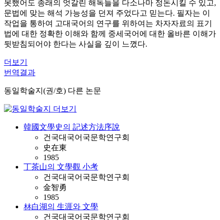
못했어도 종래의 엇갈린 해독들을 다소나마 정돈시킬 수 있고,
문법에 맞는 해석 가능성을 던져 주었다고 믿는다. 필자는 이
작업을 통하여 고대국어의 연구를 위하여는 차자자료의 표기
법에 대한 정확한 이해와 함께 중세국어에 대한 올바른 이해가
뒷받침되어야 한다는 사실을 깊이 느꼈다.
더보기
번역결과
동일학술지(권/호) 다른 논문
韓國文學史의 記述方法序說
건국대국어국문학연구회
史在東
1985
丁茶山의 文學觀 小考
건국대국어국문학연구회
金智勇
1985
林白湖의 生涯와 文學
건국대국어국문학연구회