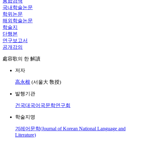
통합검색
국내학술논문
학위논문
해외학술논문
학술지
단행본
연구보고서
공개강의
處容歌의 한 解讀
저자
高永根
(서울大 敎授)
발행기관
건국대국어국문학연구회
학술지명
겨레어문학(Journal of Korean National Language and
Literature)