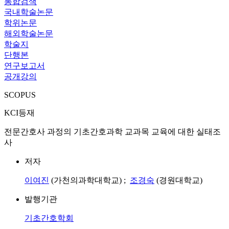
통합검색
국내학술논문
학위논문
해외학술논문
학술지
단행본
연구보고서
공개강의
SCOPUS
KCI등재
전문간호사 과정의 기초간호과학 교과목 교육에 대한 실태조
사
저자
이여진
(가천의과학대학교) ;
조경숙
(경원대학교)
발행기관
기초간호학회