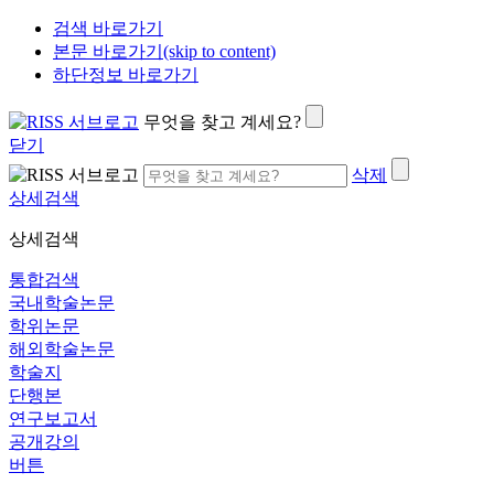
검색 바로가기
본문 바로가기(skip to content)
하단정보 바로가기
무엇을 찾고 계세요?
닫기
삭제
상세검색
상세검색
통합검색
국내학술논문
학위논문
해외학술논문
학술지
단행본
연구보고서
공개강의
버튼