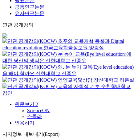
발표논문
공동연구논문
유사연구논문
연관 공개강의
호주의 교육개혁 동향과 Digital
education revolution
한국교육학술정보원
양승실
눈 높이 교육(Eye level education)에
대한 당신의 생각은
신한대학교
신종우
왜, 눈 높이 교육(Eye level education)
을 해야 할까요
신한대학교
신종우
영양교육및상담
창신대학교
허은실
교육의 사회적 기초
순천향대학교
김민
원문보기
2
ScienceON
스콜라
인용하기
서지정보 내보내기(Export)