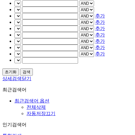
추가
추가
추가
추가
추가
추가
추가
상세검색닫기
최근검색어
최근검색어 옵션
전체삭제
자동저장끄기
인기검색어