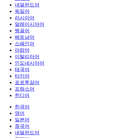
네덜란드어
독일어
러시아어
말레이시아어
벵골어
베트남어
스페인어
아랍어
이탈리아어
인도네시아어
태국어
터키어
포르투갈어
프랑스어
힌디어
한국어
영어
일본어
중국어
네덜란드어