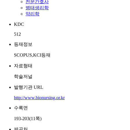
전문간호사
병태생리학
약리학
KDC
512
등재정보
SCOPUS,KCI등재
자료형태
학술저널
발행기관 URL
http://www.bionursing.or.kr
수록면
193-203(11쪽)
제공처