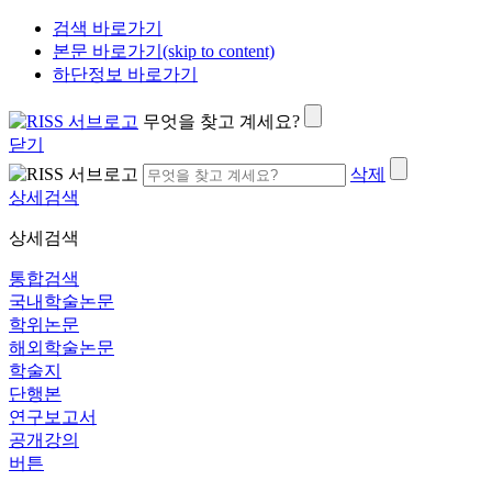
검색 바로가기
본문 바로가기(skip to content)
하단정보 바로가기
무엇을 찾고 계세요?
닫기
삭제
상세검색
상세검색
통합검색
국내학술논문
학위논문
해외학술논문
학술지
단행본
연구보고서
공개강의
버튼