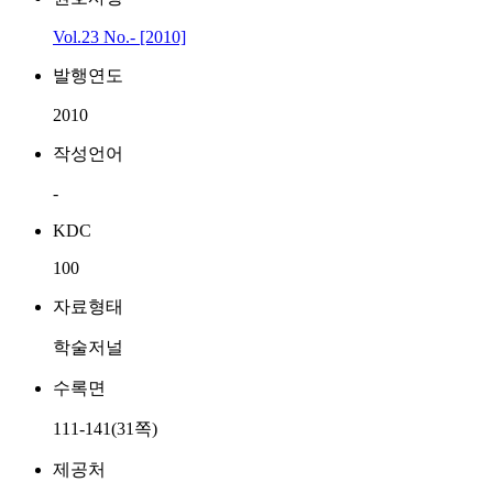
Vol.23 No.- [2010]
발행연도
2010
작성언어
-
KDC
100
자료형태
학술저널
수록면
111-141(31쪽)
제공처