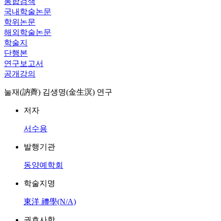
통합검색
국내학술논문
학위논문
해외학술논문
학술지
단행본
연구보고서
공개강의
눌재(訥薺) 김생명(金生溟) 연구
저자
서수용
발행기관
동양예학회
학술지명
東洋 禮學(N/A)
권호사항