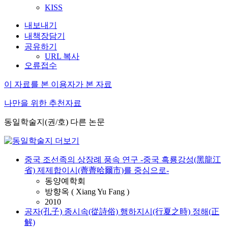
KISS
내보내기
내책장담기
공유하기
URL 복사
오류접수
이 자료를 본 이용자가 본 자료
나만을 위한 추천자료
동일학술지(권/호) 다른 논문
중국 조선족의 상장례 풍속 연구 -중국 흑룡강성(黑龍江
省) 제제합이시(薺薺哈爾市)를 중심으로-
동양예학회
방향옥 ( Xiang Yu Fang )
2010
공자(孔子) 종시속(從詩俗) 행하지시(行夏之時) 정해(正
解)