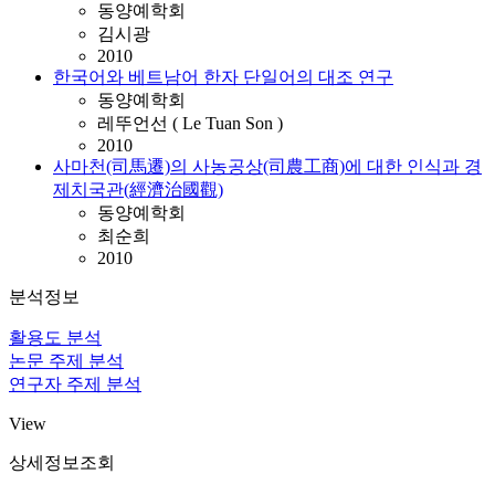
동양예학회
김시광
2010
한국어와 베트남어 한자 단일어의 대조 연구
동양예학회
레뚜언선 ( Le Tuan Son )
2010
사마천(司馬遷)의 사농공상(司農工商)에 대한 인식과 경
제치국관(經濟治國觀)
동양예학회
최순희
2010
분석정보
활용도 분석
논문 주제 분석
연구자 주제 분석
View
상세정보조회