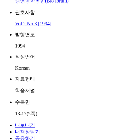
생명공학동향(Bio forum)
권호사항
Vol.2 No.3 [1994]
발행연도
1994
작성언어
Korean
자료형태
학술저널
수록면
13-17(5쪽)
내보내기
내책장담기
공유하기