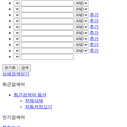
추가
추가
추가
추가
추가
추가
추가
상세검색닫기
최근검색어
최근검색어 옵션
전체삭제
자동저장끄기
인기검색어