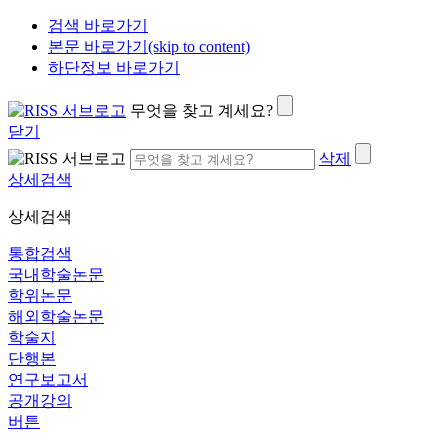
검색 바로가기
본문 바로가기(skip to content)
하단정보 바로가기
무엇을 찾고 계세요?
닫기
삭제
상세검색
상세검색
통합검색
국내학술논문
학위논문
해외학술논문
학술지
단행본
연구보고서
공개강의
버튼