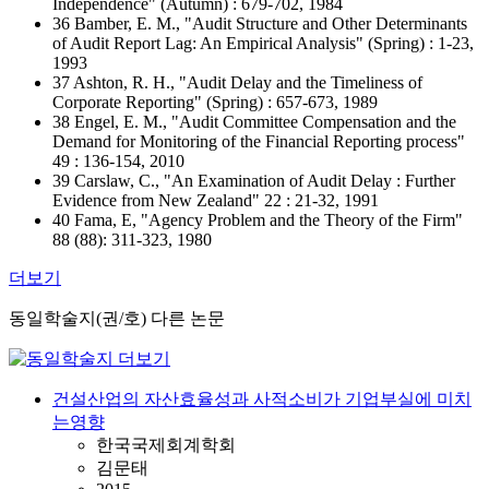
Independence" (Autumn) : 679-702, 1984
36 Bamber, E. M., "Audit Structure and Other Determinants
of Audit Report Lag: An Empirical Analysis" (Spring) : 1-23,
1993
37 Ashton, R. H., "Audit Delay and the Timeliness of
Corporate Reporting" (Spring) : 657-673, 1989
38 Engel, E. M., "Audit Committee Compensation and the
Demand for Monitoring of the Financial Reporting process"
49 : 136-154, 2010
39 Carslaw, C., "An Examination of Audit Delay : Further
Evidence from New Zealand" 22 : 21-32, 1991
40 Fama, E, "Agency Problem and the Theory of the Firm"
88 (88): 311-323, 1980
더보기
동일학술지(권/호) 다른 논문
건설산업의 자산효율성과 사적소비가 기업부실에 미치
는영향
한국국제회계학회
김문태