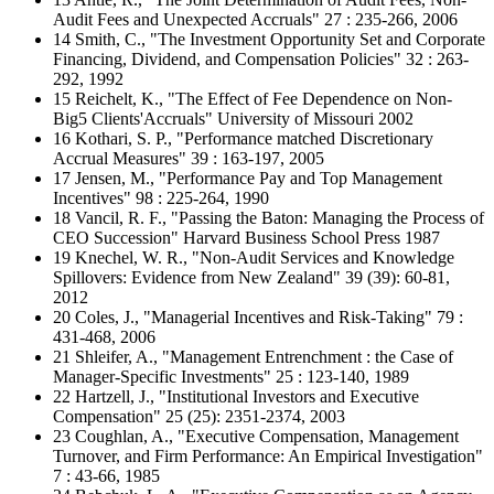
Audit Fees and Unexpected Accruals" 27 : 235-266, 2006
14 Smith, C., "The Investment Opportunity Set and Corporate
Financing, Dividend, and Compensation Policies" 32 : 263-
292, 1992
15 Reichelt, K., "The Effect of Fee Dependence on Non-
Big5 Clients'Accruals" University of Missouri 2002
16 Kothari, S. P., "Performance matched Discretionary
Accrual Measures" 39 : 163-197, 2005
17 Jensen, M., "Performance Pay and Top Management
Incentives" 98 : 225-264, 1990
18 Vancil, R. F., "Passing the Baton: Managing the Process of
CEO Succession" Harvard Business School Press 1987
19 Knechel, W. R., "Non-Audit Services and Knowledge
Spillovers: Evidence from New Zealand" 39 (39): 60-81,
2012
20 Coles, J., "Managerial Incentives and Risk-Taking" 79 :
431-468, 2006
21 Shleifer, A., "Management Entrenchment : the Case of
Manager-Specific Investments" 25 : 123-140, 1989
22 Hartzell, J., "Institutional Investors and Executive
Compensation" 25 (25): 2351-2374, 2003
23 Coughlan, A., "Executive Compensation, Management
Turnover, and Firm Performance: An Empirical Investigation"
7 : 43-66, 1985