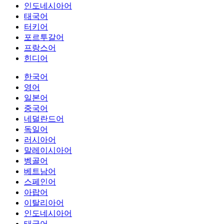
인도네시아어
태국어
터키어
포르투갈어
프랑스어
힌디어
한국어
영어
일본어
중국어
네덜란드어
독일어
러시아어
말레이시아어
벵골어
베트남어
스페인어
아랍어
이탈리아어
인도네시아어
태국어