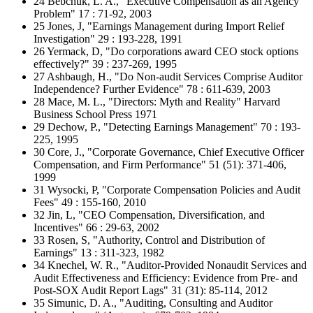
24 Bebchuk, L. A., "Executive Compensation as an Agency
Problem" 17 : 71-92, 2003
25 Jones, J, "Earnings Management during Import Relief
Investigation" 29 : 193-228, 1991
26 Yermack, D, "Do corporations award CEO stock options
effectively?" 39 : 237-269, 1995
27 Ashbaugh, H., "Do Non-audit Services Comprise Auditor
Independence? Further Evidence" 78 : 611-639, 2003
28 Mace, M. L., "Directors: Myth and Reality" Harvard
Business School Press 1971
29 Dechow, P., "Detecting Earnings Management" 70 : 193-
225, 1995
30 Core, J., "Corporate Governance, Chief Executive Officer
Compensation, and Firm Performance" 51 (51): 371-406,
1999
31 Wysocki, P, "Corporate Compensation Policies and Audit
Fees" 49 : 155-160, 2010
32 Jin, L, "CEO Compensation, Diversification, and
Incentives" 66 : 29-63, 2002
33 Rosen, S, "Authority, Control and Distribution of
Earnings" 13 : 311-323, 1982
34 Knechel, W. R., "Auditor-Provided Nonaudit Services and
Audit Effectiveness and Efficiency: Evidence from Pre- and
Post-SOX Audit Report Lags" 31 (31): 85-114, 2012
35 Simunic, D. A., "Auditing, Consulting and Auditor