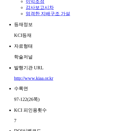
이익조정
감사보고시차
엄격한 지배구조 가설
등재정보
KCI등재
자료형태
학술저널
발행기관 URL
http://www.kiaa.or.kr
수록면
97-122(26쪽)
KCI 피인용횟수
7
DOI식별코드