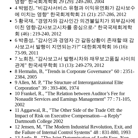
영향" 한국회계학회 29 (29): 249-280, 2004
4 박범진, "비감사서비스 유형과 이익유연화가 감사보수
에 미치는 영향" 한국회계학회 21 (21): 257-286, 2012
5 황국재, "경영자와 감사인간 의견불일치가 외부감사에
미친 영향-감사보고시차를 중심으로-" 한국국제회계학
회 (46) : 219-240, 2012
6 박종성, "감사인과 경영자 간 갈등상황이 존재할 때 감
사보고서 발행이 지연되는가?" 대한회계학회 16 (16):
73-99, 2011
7 노희천, "감사보고서 발행시차와 재무보고품질 사이의
관계" 한국세무학회 13 (13): 249-279, 2012
8 Hermalin, B, "Trends in Corporate Governance" 60 : 2351-
2384, 2005
9 Allen, M. P, "The Structure of Interorganizaional Elite
Corporation" 39 : 393-406, 1974
10 Frankel, R., "The Relation between Auditor’s Fee for
Nonaudit Services and Earnings Management" 77 : 71-105,
2002
11 Aggarwal, R., "The Other Side of the Trade Off: the
Impact of Risk on Executive Compensation—a Reply"
Dartmouth College 2002
12 Jensen, M, "The Modern Industrial Revolution, Exit, and
the Failure of Internal Control Systems" 48 : 831-880, 1993
13 Antle, R., "The Joint Determination of Audit Fees, Non-