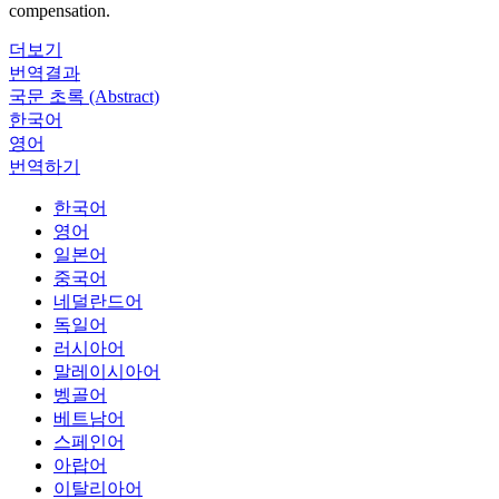
compensation.
더보기
번역결과
국문 초록 (Abstract)
한국어
영어
번역하기
한국어
영어
일본어
중국어
네덜란드어
독일어
러시아어
말레이시아어
벵골어
베트남어
스페인어
아랍어
이탈리아어