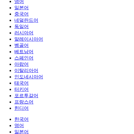
영어
일본어
중국어
네덜란드어
독일어
러시아어
말레이시아어
벵골어
베트남어
스페인어
아랍어
이탈리아어
인도네시아어
태국어
터키어
포르투갈어
프랑스어
힌디어
한국어
영어
일본어