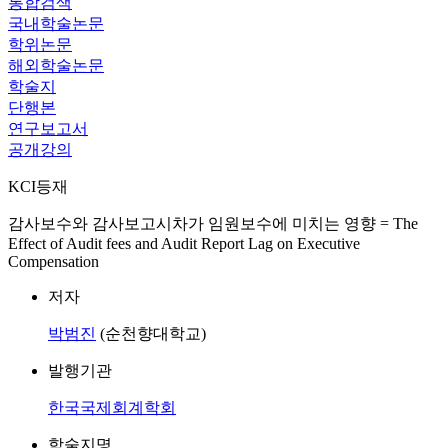
통합검색
국내학술논문
학위논문
해외학술논문
학술지
단행본
연구보고서
공개강의
KCI등재
감사보수와 감사보고시차가 임원보수에 미치는 영향 = The
Effect of Audit fees and Audit Report Lag on Executive
Compensation
저자
박범진
(순천향대학교)
발행기관
한국국제회계학회
학술지명