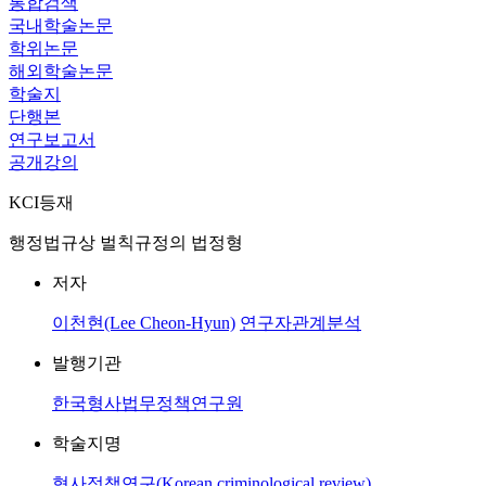
통합검색
국내학술논문
학위논문
해외학술논문
학술지
단행본
연구보고서
공개강의
KCI등재
행정법규상 벌칙규정의 법정형
저자
이천현(Lee Cheon-Hyun)
연구자관계분석
발행기관
한국형사법무정책연구원
학술지명
형사정책연구(Korean criminological review)