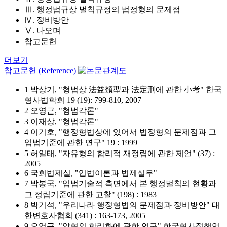
Ⅲ. 행정법규상 벌칙규정의 법정형의 문제점
Ⅳ. 정비방안
Ⅴ. 나오며
참고문헌
더보기
참고문헌 (Reference)
1 박상기, "형법상 法益類型과 法定刑에 관한 小考" 한국
형사법학회 19 (19): 799-810, 2007
2 오영근, "형법각론"
3 이재상, "형법각론"
4 이기호, "행정형법상에 있어서 법정형의 문제점과 그
입법기준에 관한 연구" 19 : 1999
5 허일태, "자유형의 합리적 재정립에 관한 제언" (37) :
2005
6 국회법제실, "입법이론과 법제실무"
7 박봉국, "입법기술적 측면에서 본 행정벌칙의 현황과
그 정립기준에 관한 고찰" (198) : 1983
8 박기석, "우리나라 행정형법의 문제점과 정비방안" 대
한변호사협회 (341) : 163-173, 2005
9 오영근, "양형의 합리화에 관한 연구" 한국형사정책연