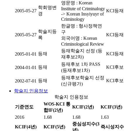
영문명 : Korean
학회명변
Institute of Criminalogy
2005-05-27
KCI등재
경
-> Korean Insyiyuyr of
Criminology
한글명 : 형사정책연
학술지등
구
2005-05-27
KCI등재
록
외국어명 : Korean
Criminological Review
등재학술지 선정 (등
등재
KCI등재
2005-01-01
재후보2차)
등재후보 1차 PASS
등재
KCI후보
2004-01-01
(등재후보1차)
등재후보학술지 선정
등재
KCI후보
2002-07-01
(신규평가)
학술지 인용정보
학술지 인용정보
WOS-KCI 통
기준연도
KCIF(2년)
KCIF(3년)
합IF(2년)
2016
1.68
1.68
1.63
중심성지수(3
KCIF(4년)
KCIF(5년)
즉시성지수
년)