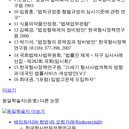
구원 1993
10 임종훈, "법칙규정중 형벌규정의 심사기준에 관한 연
구"
11 식품의약품안정청, "법제업무편람"
12 김혜경, "법정형체계의 정비방안" 한국형사정책연구
원 2006
13 박기석, "법정형의 문제점과 정비방안" 한국형사정책
연구원 18 (18): 377-398, 2007
14 국회법제사법위원회, "법률안 체계‧자구 심사사례
선집 - 제282회 국회(임시회)"
15 한국형사정책연구원, "21세기 형사사법개혁의 방향
과 대국민 법률서비스 개성방안(Ⅴ)"
16 최대권, "(포럼) 입법고문제 도입하자"
더보기
동일학술지(권/호) 다른 논문
배임죄(§266 형법)와 모험거래(Risikogechäft)
한국형사법무정책연구원