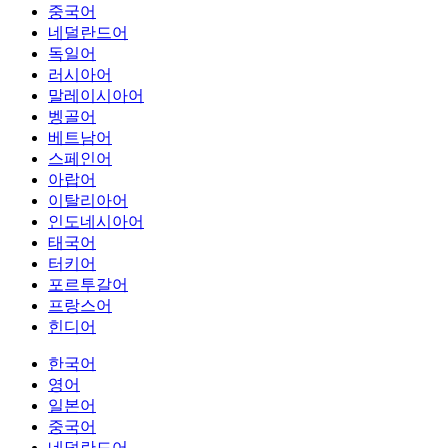
중국어
네덜란드어
독일어
러시아어
말레이시아어
벵골어
베트남어
스페인어
아랍어
이탈리아어
인도네시아어
태국어
터키어
포르투갈어
프랑스어
힌디어
한국어
영어
일본어
중국어
네덜란드어