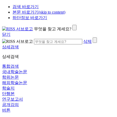
검색 바로가기
본문 바로가기(skip to content)
하단정보 바로가기
무엇을 찾고 계세요?
닫기
삭제
상세검색
상세검색
통합검색
국내학술논문
학위논문
해외학술논문
학술지
단행본
연구보고서
공개강의
버튼