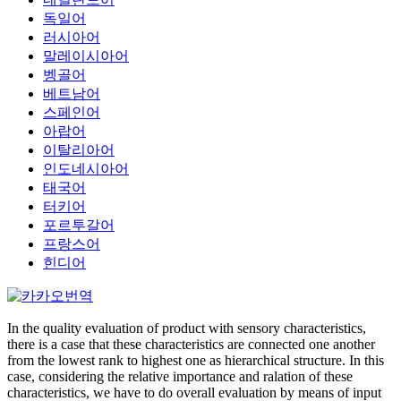
독일어
러시아어
말레이시아어
벵골어
베트남어
스페인어
아랍어
이탈리아어
인도네시아어
태국어
터키어
포르투갈어
프랑스어
힌디어
In the quality evaluation of product with sensory characteristics,
there is a case that these characteristics are connected one another
from the lowest rank to highest one as hierarchical structure. In this
case, considering the relative importance and ralation of these
characteristics, we have to do overall evaluation by means of input