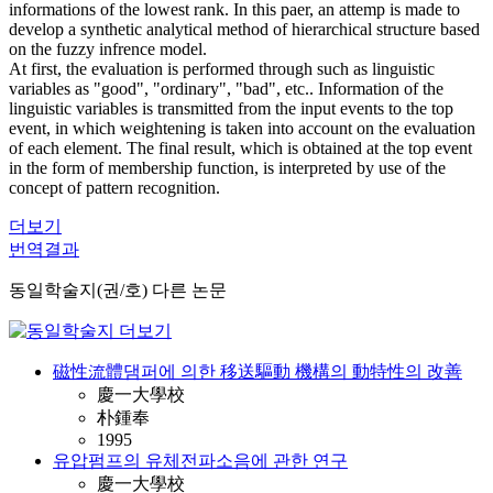
informations of the lowest rank. In this paer, an attemp is made to
develop a synthetic analytical method of hierarchical structure based
on the fuzzy infrence model.
At first, the evaluation is performed through such as linguistic
variables as "good", "ordinary", "bad", etc.. Information of the
linguistic variables is transmitted from the input events to the top
event, in which weightening is taken into account on the evaluation
of each element. The final result, which is obtained at the top event
in the form of membership function, is interpreted by use of the
concept of pattern recognition.
더보기
번역결과
동일학술지(권/호) 다른 논문
磁性流體댐퍼에 의한 移送驅動 機構의 動特性의 改善
慶一大學校
朴鍾奉
1995
유압펌프의 유체전파소음에 관한 연구
慶一大學校