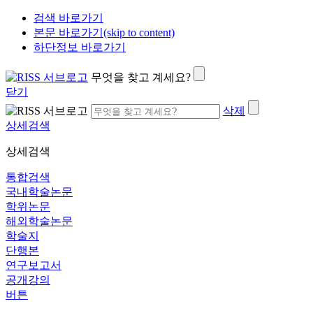
검색 바로가기
본문 바로가기(skip to content)
하단정보 바로가기
무엇을 찾고 계세요?
닫기
삭제
상세검색
상세검색
통합검색
국내학술논문
학위논문
해외학술논문
학술지
단행본
연구보고서
공개강의
버튼