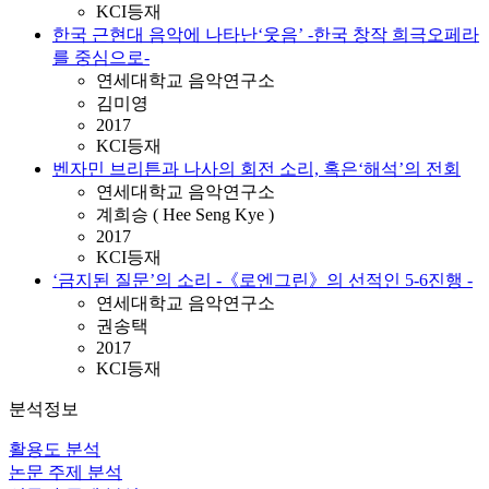
KCI등재
한국 근현대 음악에 나타난‘웃음’ -한국 창작 희극오페라
를 중심으로-
연세대학교 음악연구소
김미영
2017
KCI등재
벤자민 브리튼과 나사의 회전 소리, 혹은‘해석’의 전회
연세대학교 음악연구소
계희승 ( Hee Seng Kye )
2017
KCI등재
‘금지된 질문’의 소리 -《로엔그린》의 선적인 5-6진행 -
연세대학교 음악연구소
권송택
2017
KCI등재
분석정보
활용도 분석
논문 주제 분석