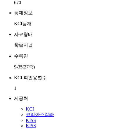
670
등재정보
KCI등재
자료형태
학술저널
수록면
9-35(27쪽)
KCI 피인용횟수
1
제공처
KCI
코리아스칼라
KISS
KISS