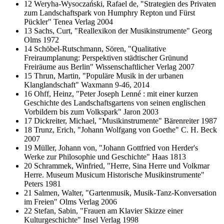
12 Weryha-Wysoczański, Rafael de, "Strategien des Privaten
zum Landschaftspark von Humphry Repton und Fürst
Pückler" Tenea Verlag 2004
13 Sachs, Curt, "Reallexikon der Musikinstrumente" Georg
Olms 1972
14 Schöbel-Rutschmann, Sören, "Qualitative
Freiraumplanung: Perspektiven städtischer Grünund
Freiräume aus Berlin" Wissenschaftlicher Verlag 2007
15 Thrun, Martin, "Populäre Musik in der urbanen
Klanglandschaft" Waxmann 9-46, 2014
16 Ohff, Heinz, "Peter Joseph Lenné : mit einer kurzen
Geschichte des Landschaftsgartens von seinen englischen
Vorbildern bis zum Volkspark" Jaron 2003
17 Dickreiter, Michael, "Musikinstrumente" Bärenreiter 1987
18 Trunz, Erich, "Johann Wolfgang von Goethe" C. H. Beck
2007
19 Müller, Johann von, "Johann Gottfried von Herder's
Werke zur Philosophie und Geschichte" Haas 1813
20 Schrammek, Winfried, "Herre, Sina Herre und Volkmar
Herre. Museum Musicum Historische Musikinstrumente"
Peters 1981
21 Salmen, Walter, "Gartenmusik, Musik-Tanz-Konversation
im Freien" Olms Verlag 2006
22 Stefan, Sabin, "Frauen am Klavier Skizze einer
Kulturgeschichte" Insel Verlag 1998