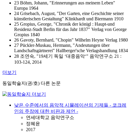
23 Böhm, Johann, "Erinnerungen aus meinem Leben"
Europa 1964
24 Grisebach, August, "Der Garten, eine Geschichte seiner
künstlerischen Gestaltung" Klinkhardt und Biermann 1910
25 Gropius, George, "Chronik der königl : Haupt-und
Residenz-Stadt Berlin für das Jahr 1837" Verlag von George
Gropius 1840
26 Gavoty, Bernhard, "Chopin" Wilhelm Heyne Verlag 1980
27 Pückler-Muskau, Hermann, "Andeutungen über
Landschaftsgärtnerei" Hallberger'sche Verlagshandlung 1834
28 조연숙, "19세기 독일 ‘대중음악‘" 음악연구소 21 :
103-124, 2014
더보기
동일학술지(권/호) 다른 논문
낮은 수준에서의 음악적 시뮬레이션의 기제들 - 코크레
인의 주장에 대한 비판과 제언 -
연세대학교 음악연구소
정혜윤
2017