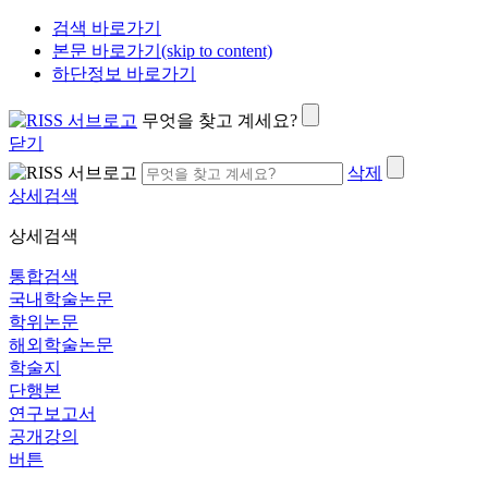
검색 바로가기
본문 바로가기(skip to content)
하단정보 바로가기
무엇을 찾고 계세요?
닫기
삭제
상세검색
상세검색
통합검색
국내학술논문
학위논문
해외학술논문
학술지
단행본
연구보고서
공개강의
버튼