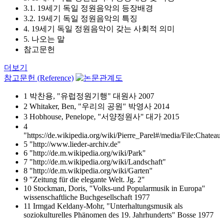
3.1. 19세기 독일 정원음악의 등장배경
3.2. 19세기 독일 정원음악의 특징
4. 19세기 독일 정원음악이 갖는 사회적 의미
5. 나오는 말
참고문헌
더보기
참고문헌 (Reference)
1 박찬용, "유럽정원기행" 대원사 2007
2 Whitaker, Ben, "우리의 공원" 박영사 2014
3 Hobhouse, Penelope, "서양정원사" 대가 2015
4
"https://de.wikipedia.org/wiki/Pierre_Parel#/media/File:Chate
5 "http://www.lieder-archiv.de"
6 "http://de.m.wikipedia.org/wiki/Park"
7 "http://de.m.wikipedia.org/wiki/Landschaft"
8 "http://de.m.wikipedia.org/wiki/Garten"
9 "Zeitung für die elegante Welt. Jg. 2"
10 Stockman, Doris, "Volks-und Popularmusik in Europa"
wissenschaftliche Buchgesellschaft 1977
11 Irmgad Keldany-Mohr, "Unterhaltungsmusik als
soziokulturelles Phänomen des 19. Jahrhunderts" Bosse 1977