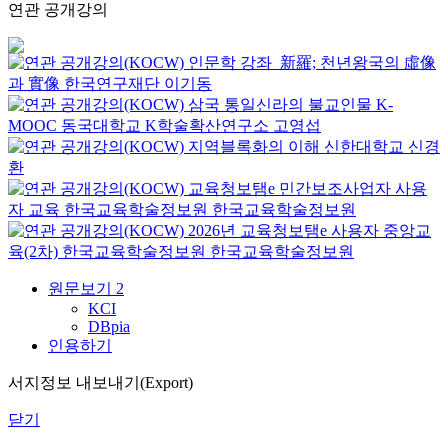
연관 공개강의
인문학 강좌_新羅; 천년왕국의 虛像
과 實像
한국연구재단
이기동
삼국 통일신라의 불교인물
K-
MOOC
동국대학교 K학술확산연구소 고영섭
지역블록화의 이해
신한대학교
신경
환
교육청보탬e 민간보조사업자 사용
자 교육
한국교육학술정보원
한국교육학술정보원
2026년 교육청보탬e 사용자 중앙교
육(2차)
한국교육학술정보원
한국교육학술정보원
원문보기
2
KCI
DBpia
인용하기
서지정보 내보내기(Export)
닫기