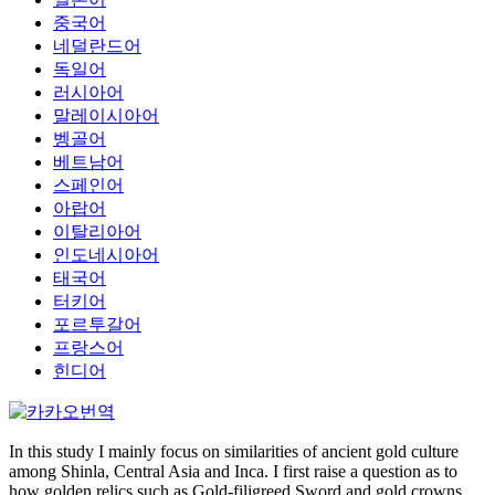
중국어
네덜란드어
독일어
러시아어
말레이시아어
벵골어
베트남어
스페인어
아랍어
이탈리아어
인도네시아어
태국어
터키어
포르투갈어
프랑스어
힌디어
In this study I mainly focus on similarities of ancient gold culture
among Shinla, Central Asia and Inca. I first raise a question as to
how golden relics such as Gold-filigreed Sword and gold crowns