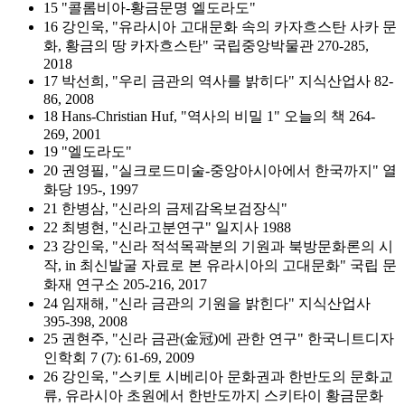
15 "콜롬비아-황금문명 엘도라도"
16 강인욱, "유라시아 고대문화 속의 카자흐스탄 사카 문
화, 황금의 땅 카자흐스탄" 국립중앙박물관 270-285,
2018
17 박선희, "우리 금관의 역사를 밝히다" 지식산업사 82-
86, 2008
18 Hans-Christian Huf, "역사의 비밀 1" 오늘의 책 264-
269, 2001
19 "엘도라도"
20 권영필, "실크로드미술-중앙아시아에서 한국까지" 열
화당 195-, 1997
21 한병삼, "신라의 금제감옥보검장식"
22 최병현, "신라고분연구" 일지사 1988
23 강인욱, "신라 적석목곽분의 기원과 북방문화론의 시
작, in 최신발굴 자료로 본 유라시아의 고대문화" 국립 문
화재 연구소 205-216, 2017
24 임재해, "신라 금관의 기원을 밝힌다" 지식산업사
395-398, 2008
25 권현주, "신라 금관(金冠)에 관한 연구" 한국니트디자
인학회 7 (7): 61-69, 2009
26 강인욱, "스키토 시베리아 문화권과 한반도의 문화교
류, 유라시아 초원에서 한반도까지 스키타이 황금문화