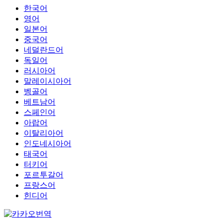
한국어
영어
일본어
중국어
네덜란드어
독일어
러시아어
말레이시아어
벵골어
베트남어
스페인어
아랍어
이탈리아어
인도네시아어
태국어
터키어
포르투갈어
프랑스어
힌디어