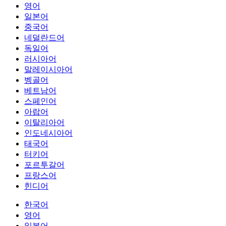
영어
일본어
중국어
네덜란드어
독일어
러시아어
말레이시아어
벵골어
베트남어
스페인어
아랍어
이탈리아어
인도네시아어
태국어
터키어
포르투갈어
프랑스어
힌디어
한국어
영어
일본어