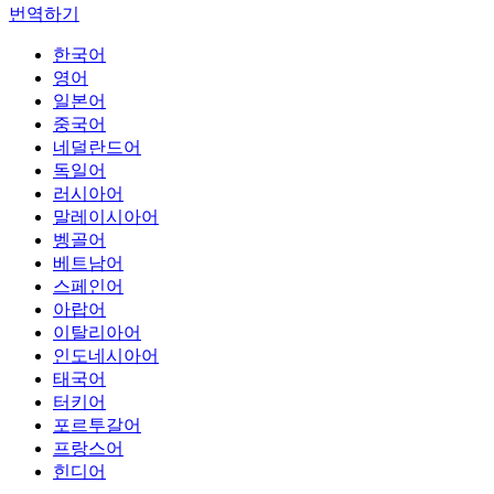
번역하기
한국어
영어
일본어
중국어
네덜란드어
독일어
러시아어
말레이시아어
벵골어
베트남어
스페인어
아랍어
이탈리아어
인도네시아어
태국어
터키어
포르투갈어
프랑스어
힌디어