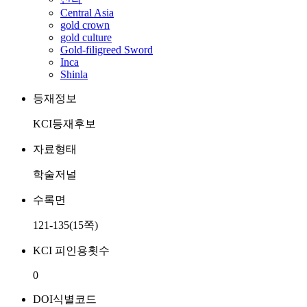
Central Asia
gold crown
gold culture
Gold-filigreed Sword
Inca
Shinla
등재정보
KCI등재후보
자료형태
학술저널
수록면
121-135(15쪽)
KCI 피인용횟수
0
DOI식별코드