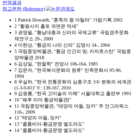
번역결과
참고문헌 (Reference)
1 Patrick Howarth, "훈족의 왕 아틸라" 가람기획 2002
2 "황용사지 출토 귀면문 막새"
3 권영필, "황남대총과 신라의 국제교류" 국립경주문화
제연구소 29-, 2000
4 이한상, "황금의 나라 신라" 김영사 34-, 2004
5 국립중앙박물관, "황금 인간의 땅, 카자흐스탄" 국립중
앙박물관 2018
6 김상일, "한철학" 전망사 106-164, 1985
7 김문자, "한국복식문화의 원류" 민족문화사 95-96,
1994
8 우실하, "한국 전통문화의 심층구조 3수 분화의 세계관
(1-3-9-81)" 9 : 139-167, 2010
9 김원룡, "한국 고미술의 이해" 서울대학교 출판부 1993
10 "페루 리마 황금박물관["
11 국립중앙박물관, "태양의 아들, 잉카" 주 안그라픽스
116-, 2009
12 "태양의 아들, 잉카"
13 "콜롬비아-황금문명 엘도라도"
14 "콜롬비아-황금문명 엘도라도"