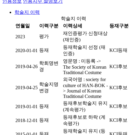
인용정보
인용지수 설명보기
학술지 이력
학술지 이력
연월일
이력구분
이력상세
등재구분
재인증평가 신청대상
평가
2023
(재인증)
등재학술지 선정 (재
등재
KCI등재
2020-01-01
인증)
영문명 : 미등록 ->
학회명변
2019-04-26
KCI후보
The Society of Korean
경
Traditional Costume
외국어명 : society for
학술지명
culture of HAN-BOK -
2019-04-25
KCI후보
변경
> Journal of Korean
Traditional Costume
등재후보학술지 유지
등재
KCI후보
2019-01-01
(계속평가)
등재후보로 하락 (계
등재
KCI후보
2018-12-01
속평가)
등재학술지 유지 (등
등재
KCI등재
2015-01-01