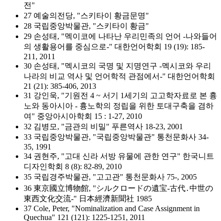
전"
27 예술의전당, "스키타이 황금문명"
28 국립중앙박물관, "스키타이 황금"
29 손성태, "멕이코에 나타난 우리민족의 언어 -나와들어
의 생활용어를 중심으로-" 대한언어학회 19 (19): 185-
211, 2011
30 손성태, "멕시코의 국명 및 지명연구 -멕시코와 우리
나라의 비교 역사 및 언어학적 관점에서-" 대한언어학회
21 (21): 385-406, 2013
31 강인욱, "기원전 4 ~ 서기 1세기의 고고학자료로 본 흉
노와 동아시아 - 흉노학의 정립을 위한 토대구축을 겸하
여" 중앙아시아학회 15 : 1-27, 2010
32 김병모, "금관의 비밀" 푸른역사 18-23, 2001
33 국립중앙박물관, "국립중앙박물관" 통천문화사 34-
35, 1991
34 권현주, "고대 신라 서방 유물에 관한 연구" 한국니트
디자인학회 8 (8): 82-89, 2010
35 국립경주박물관, "고고관" 통천문화사 75-, 2005
36 東京國立博物館, "シルクロードの遺宝-古代․中世の
東西文化交流-" 日本經濟新聞社 1985
37 Cole, Peter, "Nominalization and Case Assignment in
Quechua" 121 (121): 1225-1251, 2011