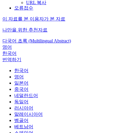
URL 복사
오류접수
이 자료를 본 이용자가 본 자료
나만을 위한 추천자료
다국어 초록 (Multilingual Abstract)
영어
한국어
번역하기
한국어
영어
일본어
중국어
네덜란드어
독일어
러시아어
말레이시아어
벵골어
베트남어
스페인어