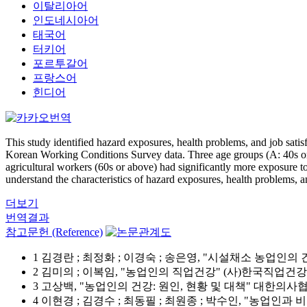
이탈리아어
인도네시아어
태국어
터키어
포르투갈어
프랑스어
힌디어
This study identified hazard exposures, health problems, and job satis
Korean Working Conditions Survey data. Three age groups (A: 40s or b
agricultural workers (60s or above) had significantly more exposure t
understand the characteristics of hazard exposures, health problems, an
더보기
번역결과
참고문헌 (Reference)
1 김경란 ; 최정화 ; 이경숙 ; 송은영, "시설채소 농업인의 건강
2 김미의 ; 이복임, "농업인의 직업건강" (사)한국직업건강간호협회 
3 고상백, "농업인의 건강: 원인, 현황 및 대책" 대한의사협회 55 (
4 이현경 ; 김경수 ; 최동필 ; 최원종 ; 박수인, "농업인과 비