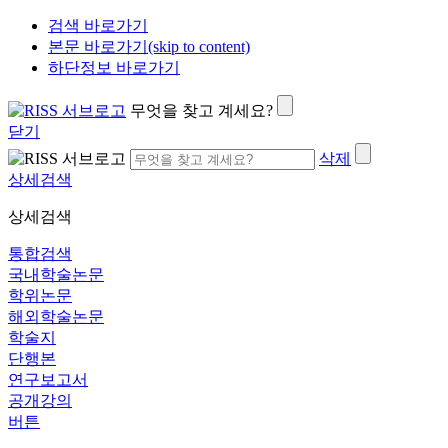
검색 바로가기
본문 바로가기(skip to content)
하단정보 바로가기
무엇을 찾고 계세요?
닫기
삭제
상세검색
상세검색
통합검색
국내학술논문
학위논문
해외학술논문
학술지
단행본
연구보고서
공개강의
버튼