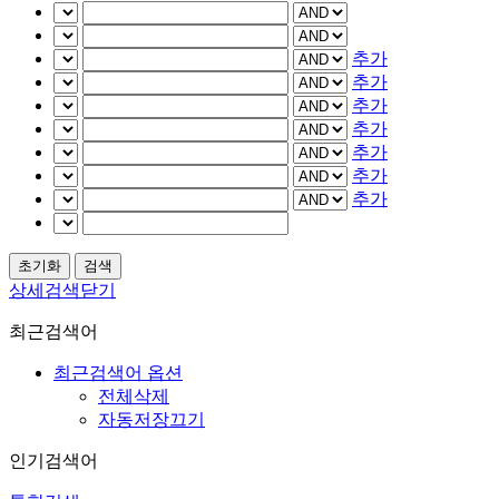
추가
추가
추가
추가
추가
추가
추가
상세검색닫기
최근검색어
최근검색어 옵션
전체삭제
자동저장끄기
인기검색어