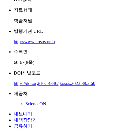
자료형태
학술저널
발행기관 URL
http://www.kosos.or.kr
수록면
60-67(8쪽)
DOI식별코드
https://doi.org/10.14346/jkosos.2023.38.2.60
제공처
ScienceON
내보내기
내책장담기
공유하기