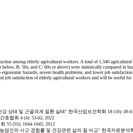
faction among elderly agricultural workers. A total of 1,340 agricultur
elow, B: 50s, and C: 60s or above) were statistically compared in haza
o ergonomic hazards, severe health problems, and lower job satisfactio
d job satisfaction of elderly agricultural workers and will be useful fo
 상태 및 근골격계 질환 실태" 한국산업보건학회 18 (18): 49-61,
4 (4): 53-62, 2022
55): 1044-1045, 2012
농업인의 사고 경험률 및 건강관련 삶의 질 비교" 한국자료분석학회 21 (2