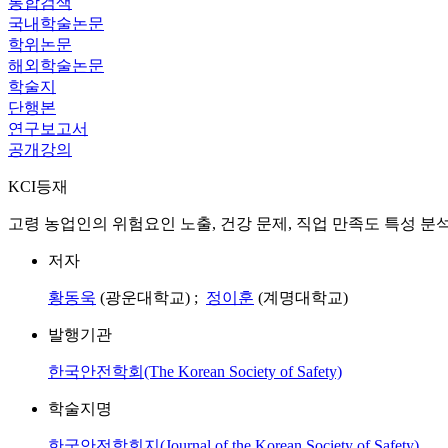
통합검색
국내학술논문
학위논문
해외학술논문
학술지
단행본
연구보고서
공개강의
KCI등재
고령 농업인의 위험요인 노출, 건강 문제, 직업 만족도 특성 분석 = Analysis of Haza
저자
황동욱
(광운대학교) ;
정이훈
(계명대학교)
발행기관
한국안전학회(The Korean Society of Safety)
학술지명
한국안전학회지(Journal of the Korean Society of Safety)