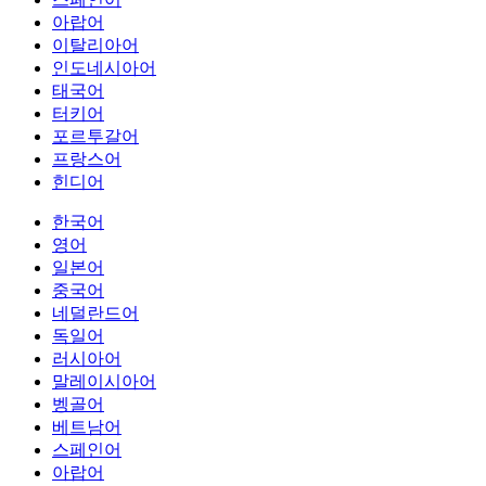
아랍어
이탈리아어
인도네시아어
태국어
터키어
포르투갈어
프랑스어
힌디어
한국어
영어
일본어
중국어
네덜란드어
독일어
러시아어
말레이시아어
벵골어
베트남어
스페인어
아랍어