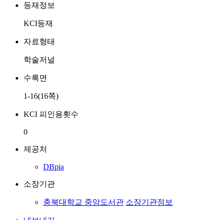
등재정보
KCI등재
자료형태
학술저널
수록면
1-16(16쪽)
KCI 피인용횟수
0
제공처
DBpia
소장기관
충북대학교 중앙도서관
소장기관정보