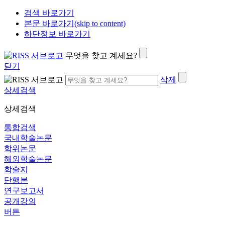
검색 바로가기
본문 바로가기(skip to content)
하단정보 바로가기
무엇을 찾고 계세요?
닫기
삭제
상세검색
상세검색
통합검색
국내학술논문
학위논문
해외학술논문
학술지
단행본
연구보고서
공개강의
버튼