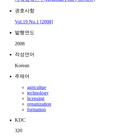
권호사항
Vol.19 No.1 [2008]
발행연도
2008
작성언어
Korean
주제어
agricultue
technology
licensing
organization
formation
KDC
320