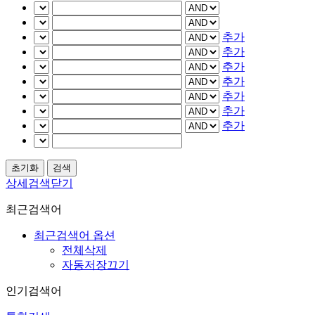
추가
추가
추가
추가
추가
추가
추가
상세검색닫기
최근검색어
최근검색어 옵션
전체삭제
자동저장끄기
인기검색어