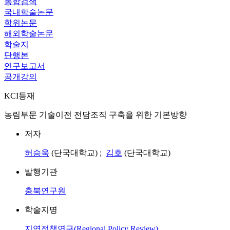
통합검색
국내학술논문
학위논문
해외학술논문
학술지
단행본
연구보고서
공개강의
KCI등재
농림부문 기술이전 전담조직 구축을 위한 기본방향
저자
허승욱
(단국대학교) ;
김호
(단국대학교)
발행기관
충북연구원
학술지명
지역정책연구(Regional Policy Review)