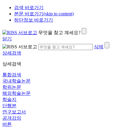
검색 바로가기
본문 바로가기(skip to content)
하단정보 바로가기
무엇을 찾고 계세요?
닫기
삭제
상세검색
상세검색
통합검색
국내학술논문
학위논문
해외학술논문
학술지
단행본
연구보고서
공개강의
버튼