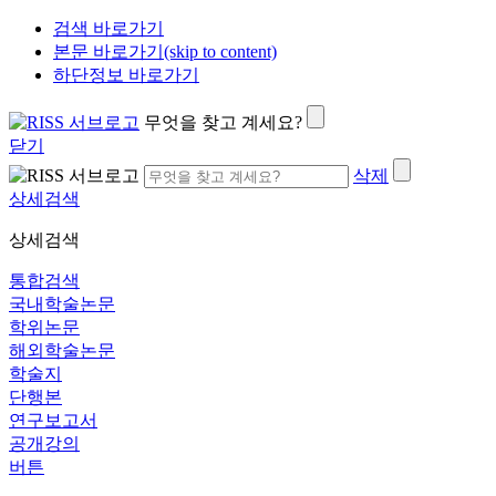
검색 바로가기
본문 바로가기(skip to content)
하단정보 바로가기
무엇을 찾고 계세요?
닫기
삭제
상세검색
상세검색
통합검색
국내학술논문
학위논문
해외학술논문
학술지
단행본
연구보고서
공개강의
버튼