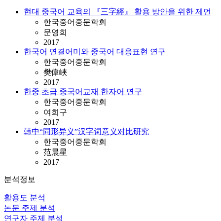
현대 중국어 교육의 『三字經』 활용 방안을 위한 제언
한국중어중문학회
문영희
2017
한국어 연결어미와 중국어 대응표현 연구
한국중어중문학회
樊偉峽
2017
한중 초급 중국어교재 한자어 연구
한국중어중문학회
여희구
2017
韩中“同形异义”汉字词意义对比研究
한국중어중문학회
范晨星
2017
분석정보
활용도 분석
논문 주제 분석
연구자 주제 분석