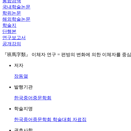
통합검색
국내학술논문
학위논문
해외학술논문
학술지
단행본
연구보고서
공개강의
『班馬字類』 이체자 연구 = 편방의 변화에 의한 이체자를 중
저자
장동열
발행기관
한국중어중문학회
학술지명
한국중어중문학회 학술대회 자료집
권호사항