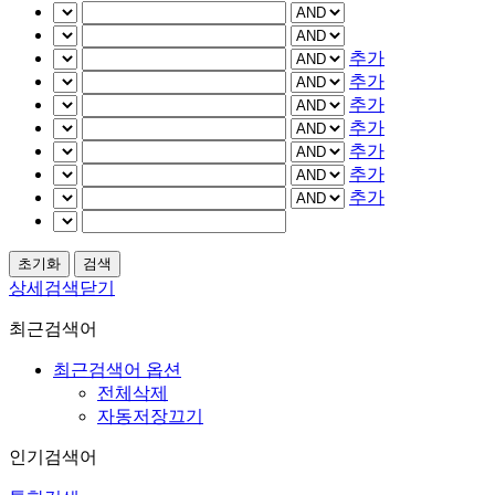
추가
추가
추가
추가
추가
추가
추가
상세검색닫기
최근검색어
최근검색어 옵션
전체삭제
자동저장끄기
인기검색어