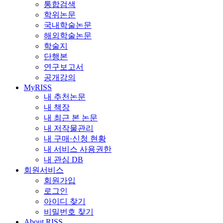
통합검색
학위논문
국내학술논문
해외학술논문
학술지
단행본
연구보고서
공개강의
MyRISS
내 추천논문
내 책장
내 최근 본 논문
내 저작물관리
내 구매·신청 현황
내 서비스 사용권한
내 관심 DB
회원서비스
회원가입
로그인
아이디 찾기
비밀번호 찾기
About RISS