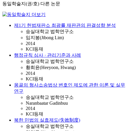
동일학술지(권/호) 다른 논문
제1기 헌법재판소 최광률 재판관의 판결성향 분석
숭실대학교 법학연구소
임지봉(Jibong Lim)
2014
KCI등재
행정규칙 심사 · 관리기준과 사례
숭실대학교 법학연구소
황희윤(Heeyoon, Hwang)
2014
KCI등재
몽골의 형사소송법상 변호인 제도에 관한 이론 및 실무
연구
숭실대학교 법학연구소
Naranbaatar Gadinbuu
2014
KCI등재
북한 민법의 실효제도(失效制度)
숭실대학교 법학연구소