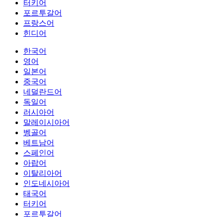
터키어
포르투갈어
프랑스어
힌디어
한국어
영어
일본어
중국어
네덜란드어
독일어
러시아어
말레이시아어
벵골어
베트남어
스페인어
아랍어
이탈리아어
인도네시아어
태국어
터키어
포르투갈어