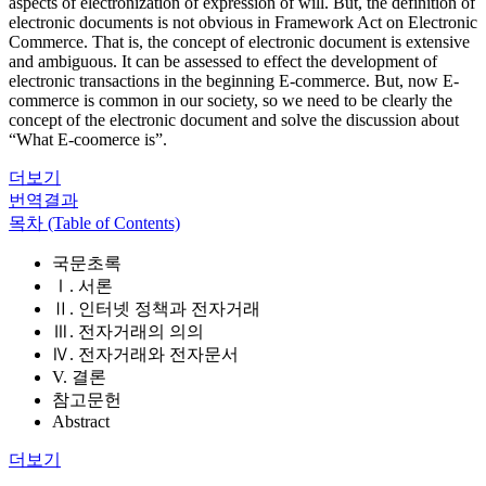
aspects of electronization of expression of will. But, the definition of
electronic documents is not obvious in Framework Act on Electronic
Commerce. That is, the concept of electronic document is extensive
and ambiguous. It can be assessed to effect the development of
electronic transactions in the beginning E-commerce. But, now E-
commerce is common in our society, so we need to be clearly the
concept of the electronic document and solve the discussion about
“What E-coomerce is”.
더보기
번역결과
목차 (Table of Contents)
국문초록
Ⅰ. 서론
Ⅱ. 인터넷 정책과 전자거래
Ⅲ. 전자거래의 의의
Ⅳ. 전자거래와 전자문서
V. 결론
참고문헌
Abstract
더보기