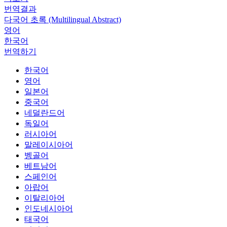
번역결과
다국어 초록 (Multilingual Abstract)
영어
한국어
번역하기
한국어
영어
일본어
중국어
네덜란드어
독일어
러시아어
말레이시아어
벵골어
베트남어
스페인어
아랍어
이탈리아어
인도네시아어
태국어