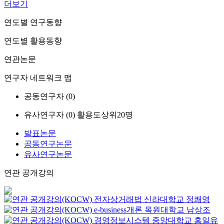
더보기
연도별 연구동향
연도별 활용동향
연관논문
연구자 네트워크 맵
공동연구자 (
0
)
유사연구자 (
0
)
활용도상위20명
발표논문
공동연구논문
유사연구논문
연관 공개강의
전자상거래법
신라대학교
정쾌영
e-business개론
목원대학교
남상조
경영정보시스템
중앙대학교
홍일유