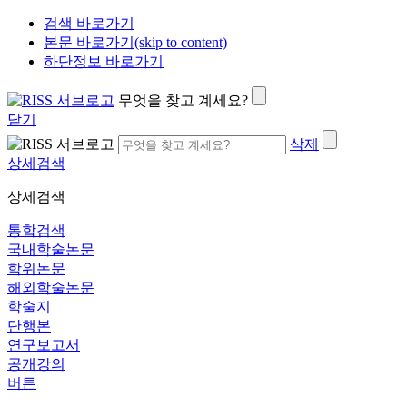
검색 바로가기
본문 바로가기(skip to content)
하단정보 바로가기
무엇을 찾고 계세요?
닫기
삭제
상세검색
상세검색
통합검색
국내학술논문
학위논문
해외학술논문
학술지
단행본
연구보고서
공개강의
버튼