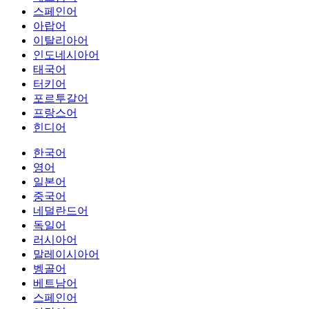
스페인어
아랍어
이탈리아어
인도네시아어
태국어
터키어
포르투갈어
프랑스어
힌디어
한국어
영어
일본어
중국어
네덜란드어
독일어
러시아어
말레이시아어
벵골어
베트남어
스페인어