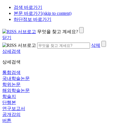
검색 바로가기
본문 바로가기(skip to content)
하단정보 바로가기
무엇을 찾고 계세요?
닫기
삭제
상세검색
상세검색
통합검색
국내학술논문
학위논문
해외학술논문
학술지
단행본
연구보고서
공개강의
버튼