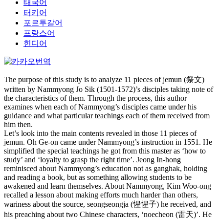
태국어
터키어
포르투갈어
프랑스어
힌디어
The purpose of this study is to analyze 11 pieces of jemun (祭文)
written by Nammyong Jo Sik (1501-1572)’s disciples taking note of
the characteristics of them. Through the process, this author
examines when each of Nammyong’s disciples came under his
guidance and what particular teachings each of them received from
him then.
Let’s look into the main contents revealed in those 11 pieces of
jemun. Oh Ge-on came under Nammyong’s instruction in 1551. He
simplified the special teachings he got from this master as ‘how to
study’ and ‘loyalty to grasp the right time’. Jeong In-hong
reminisced about Nammyong’s education not as ganghak, holding
and reading a book, but as something allowing students to be
awakened and learn themselves. About Nammyong, Kim Woo-ong
recalled a lesson about making efforts much harder than others,
wariness about the source, seongseongja (惺惺子) he received, and
his preaching about two Chinese characters, ‘noecheon (雷天)’. He