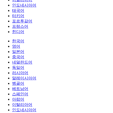
인도네시아어
태국어
터키어
포르투갈어
프랑스어
힌디어
한국어
영어
일본어
중국어
네덜란드어
독일어
러시아어
말레이시아어
벵골어
베트남어
스페인어
아랍어
이탈리아어
인도네시아어