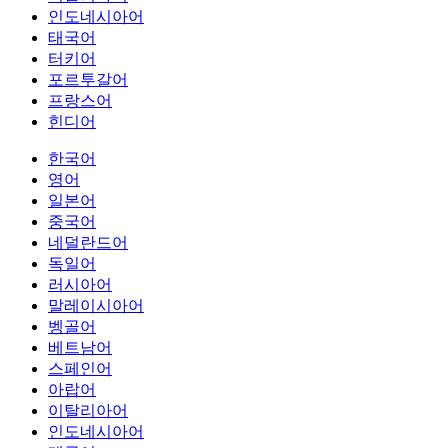
인도네시아어
태국어
터키어
포르투갈어
프랑스어
힌디어
한국어
영어
일본어
중국어
네덜란드어
독일어
러시아어
말레이시아어
벵골어
베트남어
스페인어
아랍어
이탈리아어
인도네시아어