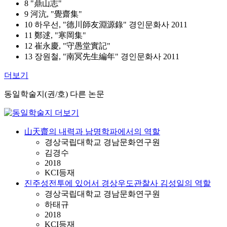
8 "鼎山志"
9 河沆, "覺齋集"
10 하우선, "德川師友淵源錄" 경인문화사 2011
11 鄭逑, "寒岡集"
12 崔永慶, "守愚堂實記"
13 장원철, "南冥先生編年" 경인문화사 2011
더보기
동일학술지(권/호) 다른 논문
山天齋의 내력과 남명학파에서의 역할
경상국립대학교 경남문화연구원
김경수
2018
KCI등재
진주성전투에 있어서 경상우도관찰사 김성일의 역할
경상국립대학교 경남문화연구원
하태규
2018
KCI등재