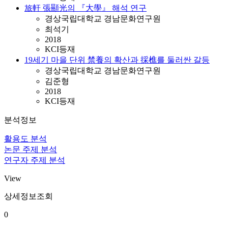
旅軒 張顯光의 『大學』 해석 연구
경상국립대학교 경남문화연구원
최석기
2018
KCI등재
19세기 마을 단위 禁養의 확산과 採樵를 둘러싼 갈등
경상국립대학교 경남문화연구원
김준형
2018
KCI등재
분석정보
활용도 분석
논문 주제 분석
연구자 주제 분석
View
상세정보조회
0