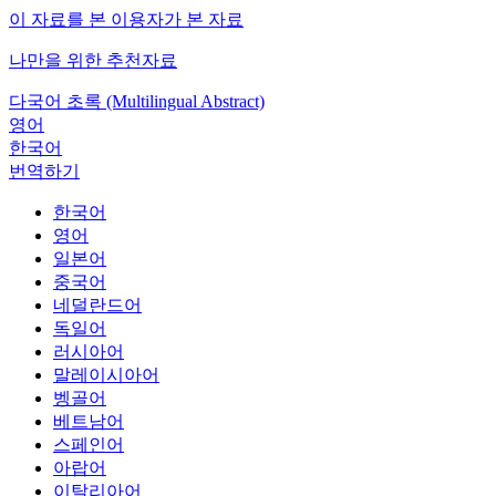
이 자료를 본 이용자가 본 자료
나만을 위한 추천자료
다국어 초록 (Multilingual Abstract)
영어
한국어
번역하기
한국어
영어
일본어
중국어
네덜란드어
독일어
러시아어
말레이시아어
벵골어
베트남어
스페인어
아랍어
이탈리아어