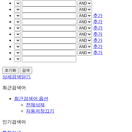
추가
추가
추가
추가
추가
추가
추가
상세검색닫기
최근검색어
최근검색어 옵션
전체삭제
자동저장끄기
인기검색어