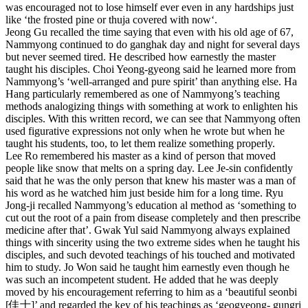
was encouraged not to lose himself ever even in any hardships just
like ‘the frosted pine or thuja covered with now‘.
Jeong Gu recalled the time saying that even with his old age of 67,
Nammyong continued to do ganghak day and night for several days
but never seemed tired. He described how earnestly the master
taught his disciples. Choi Yeong-gyeong said he learned more from
Nammyong’s ‘well-arranged and pure spirit’ than anything else. Ha
Hang particularly remembered as one of Nammyong’s teaching
methods analogizing things with something at work to enlighten his
disciples. With this written record, we can see that Nammyong often
used figurative expressions not only when he wrote but when he
taught his students, too, to let them realize something properly.
Lee Ro remembered his master as a kind of person that moved
people like snow that melts on a spring day. Lee Je-sin confidently
said that he was the only person that knew his master was a man of
his word as he watched him just beside him for a long time. Ryu
Jong-ji recalled Nammyong’s education al method as ‘something to
cut out the root of a pain from disease completely and then prescribe
medicine after that’. Gwak Yul said Nammyong always explained
things with sincerity using the two extreme sides when he taught his
disciples, and such devoted teachings of his touched and motivated
him to study. Jo Won said he taught him earnestly even though he
was such an incompetent student. He added that he was deeply
moved by his encouragement referring to him as a ‘beautiful seonbi
[佳士]’ and regarded the key of his teachings as ‘geogyeong- gungri