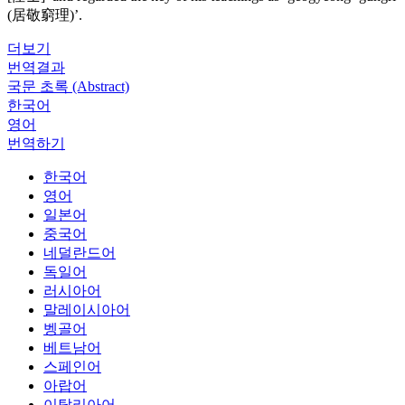
(居敬窮理)’.
더보기
번역결과
국문 초록 (Abstract)
한국어
영어
번역하기
한국어
영어
일본어
중국어
네덜란드어
독일어
러시아어
말레이시아어
벵골어
베트남어
스페인어
아랍어
이탈리아어