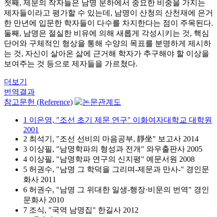
첫째, 제문의 작자들은 남명 문하에서 중요한 비중을 가지는
제자들이라고 평가할 수 있는데, 남명이 산청의 산천재에 은거
한 만년에 입문한 학자들이 다수를 차지한다는 점이 주목된다.
둘째, 남명은 절실한 비유에 의해 새롭게 각성시키는 것, 핵심
단어와 구체적인 형상을 통해 수양의 목표를 분명하게 제시하
는 것, 자신이 살아온 삶에 근거해 학자가 추구해야 할 이상을
보여주는 것 등으로 제자들을 가르쳤다.
더보기
번역결과
참고문헌 (Reference)
1 이은영, "조선 초기 제문 연구" 이화여자대학교 대학원
2001
2 최석기, "조선 선비의 마음공부, 靜坐" 보고사 2014
3 이상필, "남명학파의 형성과 전개" 와우출판사 2005
4 이상필, "남명학파 연구의 신지평" 예문서원 2008
5 허권수, "남명 그 학덕을 그리며-제문과 만사-" 경인문
화사 2011
6 허권수, "남명 그 위대한 일생-행장·비문의 번역" 경인
문화사 2010
7 조식, "국역 남명집" 한길사 2012