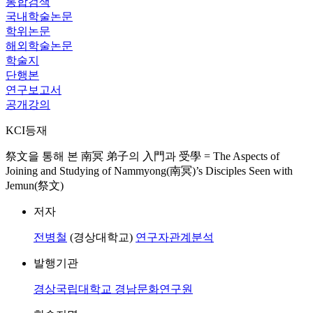
통합검색
국내학술논문
학위논문
해외학술논문
학술지
단행본
연구보고서
공개강의
KCI등재
祭文을 통해 본 南冥 弟子의 入門과 受學 = The Aspects of
Joining and Studying of Nammyong(南冥)’s Disciples Seen with
Jemun(祭文)
저자
전병철
(경상대학교)
연구자관계분석
발행기관
경상국립대학교 경남문화연구원