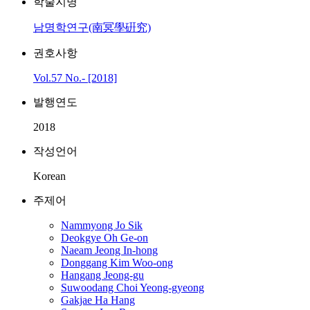
학술지명
남명학연구(南冥學硏究)
권호사항
Vol.57 No.- [2018]
발행연도
2018
작성언어
Korean
주제어
Nammyong Jo Sik
Deokgye Oh Ge-on
Naeam Jeong In-hong
Donggang Kim Woo-ong
Hangang Jeong-gu
Suwoodang Choi Yeong-gyeong
Gakjae Ha Hang