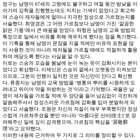
정구는 남명이 67세의 고령에도 불구하고 며칠 동안 밤낮을 이
어가며 강학을 진행했는데도 지치는 기색이 없었다고 회고하
며 스승이 제자들에게 얼마나 지극한 정성으로 가르쳤는지를
서술했다. 최영경은 그 어떤 가르침보다 남명이 가진 ‘깔끔한
맑은 기풍’에서 큰 배움을 얻었다. 하항은 남명의 교육 방법의
특징으로 일에서 비유를 취해 깨우치게 했다는 점을 특기했다.
이 기록을 통해 남명이 문장을 지을 적에만 비유적 표현을 많
이 사용한 것이 아니라 제자들을 가르칠 때에도 적절하게 활용
하여 깨닫도록 했다는 사실을 알 수 있다.
이로는 스승의 모습을 봄날에 눈이 녹는 듯이 감화시키는 분이
었다고 회상했다. 이제신은 스승의 곁에서 오랫동안 지켜보았
으므로, 그분의 언행이 일치한 것은 자신만이 안다고 확신했
다. 류종지는 남명의 교육 방법을 ‘병통의 뿌리를 시원하게 도
려내고 뒤이어 약을 처방하는 것’이라고 기억했다. 곽율은 남
명이 제자들을 가르칠 적에 두 양단을 들어 남김없이 극진하게
말씀해주셔서 정성스러운 가르침에 감화를 입어 분발하게 되
었다고 서술했다. 조원은 자신의 자질이 매우 부족했지만 정성
스럽게 가르쳐주셨을 뿐만 아니라 ‘아름다운 선비[佳士]’로 장
려해주신 일에 깊이 감격했으며, 가르침의 핵심을 ‘居敬窮
理’라고 요약했다.
이러한 내용에 근거하여 두 가지로 그 의미를 정리할 수 있다.