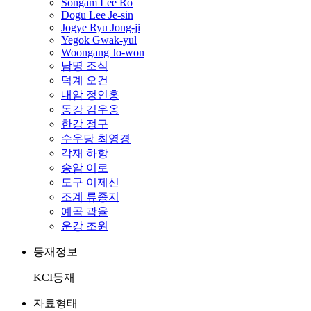
Songam Lee Ro
Dogu Lee Je-sin
Jogye Ryu Jong-ji
Yegok Gwak-yul
Woongang Jo-won
남명 조식
덕계 오건
내암 정인홍
동강 김우옹
한강 정구
수우당 최영경
각재 하항
송암 이로
도구 이제신
조계 류종지
예곡 곽율
운강 조원
등재정보
KCI등재
자료형태