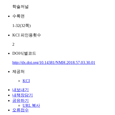
학술저널
수록면
1-32(32쪽)
KCI 피인용횟수
2
DOI식별코드
http://dx.doi.org/10.14381/NMH.2018.57.03.30.01
제공처
KCI
내보내기
내책장담기
공유하기
URL 복사
오류접수