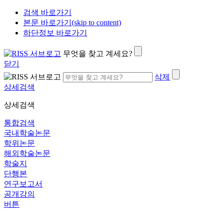
검색 바로가기
본문 바로가기(skip to content)
하단정보 바로가기
무엇을 찾고 계세요?
닫기
삭제
상세검색
상세검색
통합검색
국내학술논문
학위논문
해외학술논문
학술지
단행본
연구보고서
공개강의
버튼