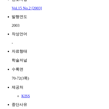
Vol.15 No.2 [2003]
발행연도
2003
작성언어
-
자료형태
학술저널
수록면
70-72(3쪽)
제공처
KISS
중단사유