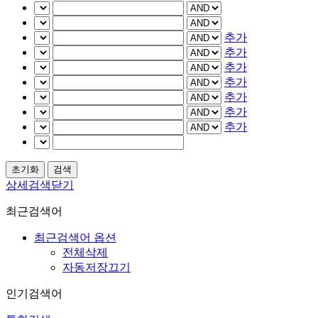
추가
추가
추가
추가
추가
추가
추가
상세검색닫기
최근검색어
최근검색어 옵션
전체삭제
자동저장끄기
인기검색어