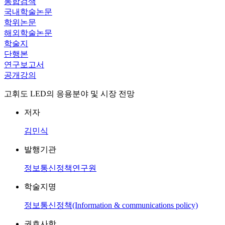
통합검색
국내학술논문
학위논문
해외학술논문
학술지
단행본
연구보고서
공개강의
고휘도 LED의 응용분야 및 시장 전망
저자
김민식
발행기관
정보통신정책연구원
학술지명
정보통신정책(Information & communications policy)
권호사항