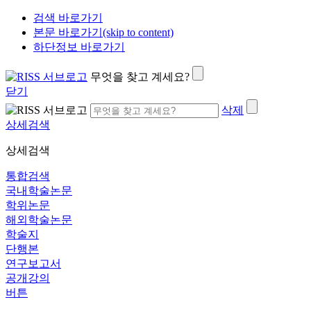
검색 바로가기
본문 바로가기(skip to content)
하단정보 바로가기
무엇을 찾고 계세요?
닫기
삭제
상세검색
상세검색
통합검색
국내학술논문
학위논문
해외학술논문
학술지
단행본
연구보고서
공개강의
버튼