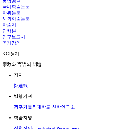
통합검색
국내학술논문
학위논문
해외학술논문
학술지
단행본
연구보고서
공개강의
KCI등재
宗敎와 言語의 問題
저자
鄭達龍
발행기관
광주가톨릭대학교 신학연구소
학술지명
신학전망(Theological Perspective)