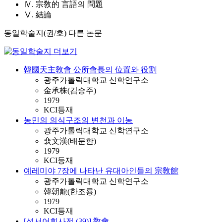
Ⅳ. 宗敎的 言語의 問題
Ⅴ. 結論
동일학술지(권/호) 다른 논문
韓國天主敎會 公所會長의 位置와 役割
광주가톨릭대학교 신학연구소
金承株(김승주)
1979
KCI등재
농민의 의식구조의 변천과 이농
광주가톨릭대학교 신학연구소
裵文漢(배문한)
1979
KCI등재
예레미야 7장에 나타난 유대아인들의 宗敎館
광주가톨릭대학교 신학연구소
韓朝龍(한조룡)
1979
KCI등재
[성서어휘사전 (39)] 敎會