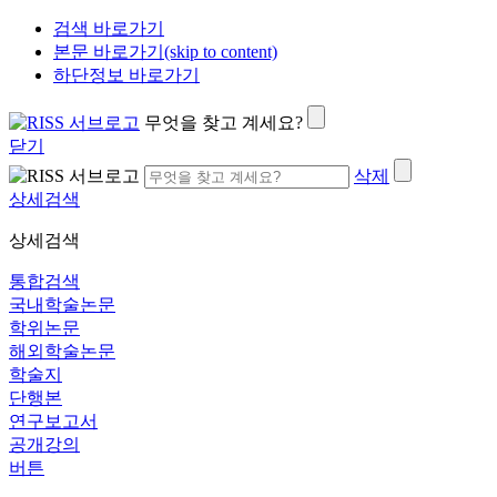
검색 바로가기
본문 바로가기(skip to content)
하단정보 바로가기
무엇을 찾고 계세요?
닫기
삭제
상세검색
상세검색
통합검색
국내학술논문
학위논문
해외학술논문
학술지
단행본
연구보고서
공개강의
버튼