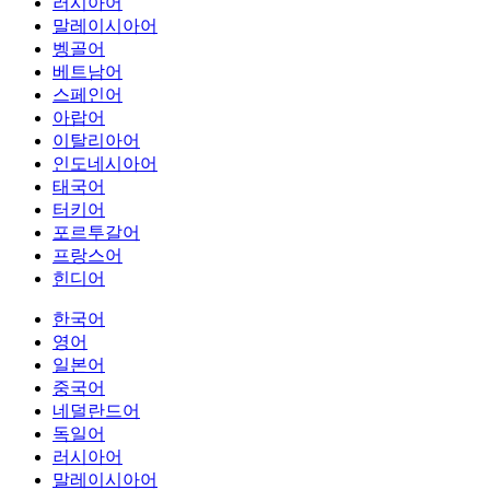
러시아어
말레이시아어
벵골어
베트남어
스페인어
아랍어
이탈리아어
인도네시아어
태국어
터키어
포르투갈어
프랑스어
힌디어
한국어
영어
일본어
중국어
네덜란드어
독일어
러시아어
말레이시아어