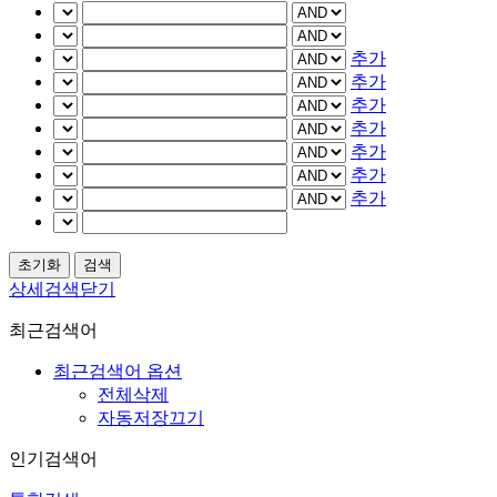
추가
추가
추가
추가
추가
추가
추가
상세검색닫기
최근검색어
최근검색어 옵션
전체삭제
자동저장끄기
인기검색어