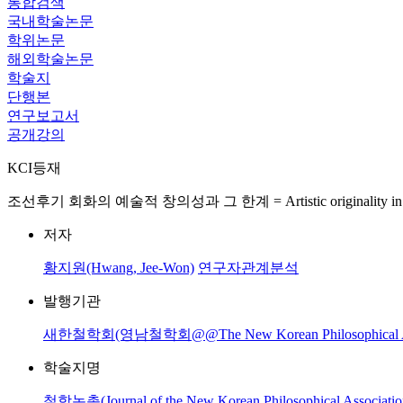
통합검색
국내학술논문
학위논문
해외학술논문
학술지
단행본
연구보고서
공개강의
KCI등재
조선후기 회화의 예술적 창의성과 그 한계 = Artistic originality in Painti
저자
황지원(Hwang, Jee-Won)
연구자관계분석
발행기관
새한철학회(영남철학회@@The New Korean Philosophical Ass
학술지명
철학논총(Journal of the New Korean Philosophical Associatio