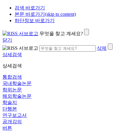
검색 바로가기
본문 바로가기(skip to content)
하단정보 바로가기
무엇을 찾고 계세요?
닫기
삭제
상세검색
상세검색
통합검색
국내학술논문
학위논문
해외학술논문
학술지
단행본
연구보고서
공개강의
버튼