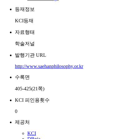
등재정보
KCI등재
자료형태
학술저널
발행기관 URL
http://www.saehanphilosophy.or.kr
수록면
405-425(21쪽)
KCI 피인용횟수
0
제공처
KCI
DBpia