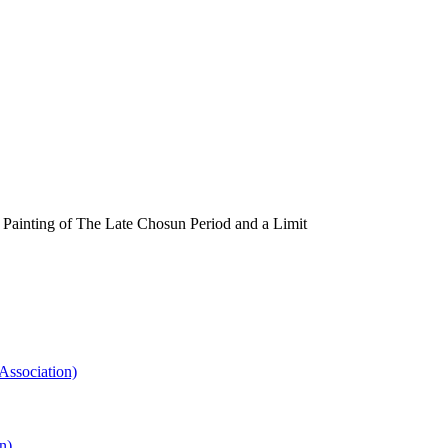
ng of The Late Chosun Period and a Limit
ociation)
n)