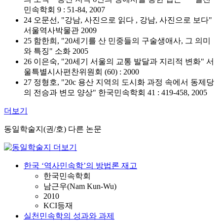
민속학회 9 : 51-84, 2007
24 오문선, "강남, 사진으로 읽다 , 강남, 사진으로 보다"
서울역사박물관 2009
25 함한희, "20세기를 산 민중들의 구술생애사, 그 의미
와 특징" 소화 2005
26 이은숙, "20세기 서울의 교통 발달과 지리적 변화" 서
울특별시사편찬위원회 (60) : 2000
27 정형호, "20c 용산 지역의 도시화 과정 속에서 동제당
의 전승과 변모 양상" 한국민속학회 41 : 419-458, 2005
더보기
동일학술지(권/호) 다른 논문
한국 ‘역사민속학’의 방법론 재고
한국민속학회
남근우(Nam Kun-Wu)
2010
KCI등재
실천민속학의 성과와 과제