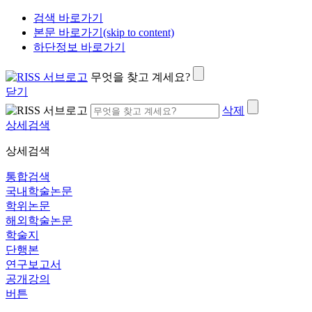
검색 바로가기
본문 바로가기(skip to content)
하단정보 바로가기
무엇을 찾고 계세요?
닫기
삭제
상세검색
상세검색
통합검색
국내학술논문
학위논문
해외학술논문
학술지
단행본
연구보고서
공개강의
버튼