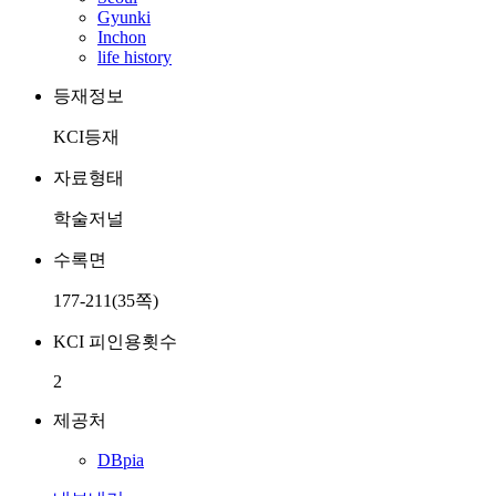
Gyunki
Inchon
life history
등재정보
KCI등재
자료형태
학술저널
수록면
177-211(35쪽)
KCI 피인용횟수
2
제공처
DBpia