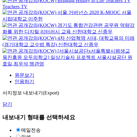
Bringing History to Life
Teachers TV
Teachers TV
서울 거버넌스 2020
K-MOOC
서울
시립대학교 이주헌
경기도 통합건강관련 공무원 역량강
화를 위한 디지털 리터러시 교육
신한대학교
신종우
4차 산업혁명 시대, 대학교육의 미래
(경기대학교 교수법 특강)
신한대학교
신종우
[서울시설공단x서울특별시평생교
육진흥원 모두의학교] 일상기술자 프로젝트
서울시설공단
원
호일,최우석,맹관영
원문보기
인용하기
서지정보 내보내기(Export)
닫기
내보내기 형태를 선택하세요
메일전송
인쇄