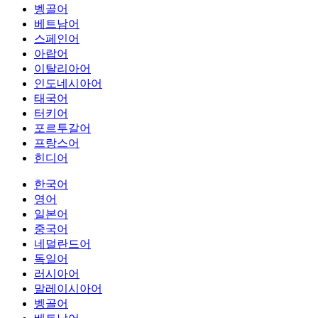
벵골어
베트남어
스페인어
아랍어
이탈리아어
인도네시아어
태국어
터키어
포르투갈어
프랑스어
힌디어
한국어
영어
일본어
중국어
네덜란드어
독일어
러시아어
말레이시아어
벵골어