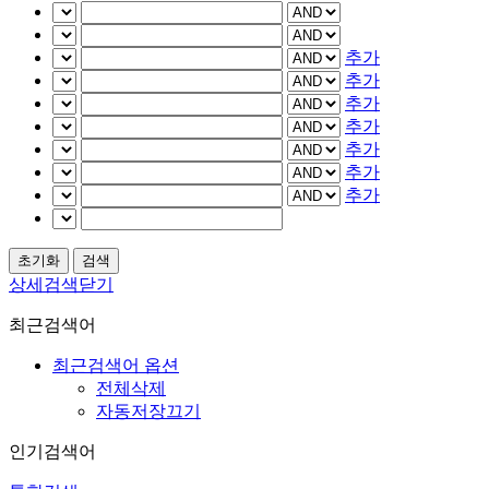
추가
추가
추가
추가
추가
추가
추가
상세검색닫기
최근검색어
최근검색어 옵션
전체삭제
자동저장끄기
인기검색어