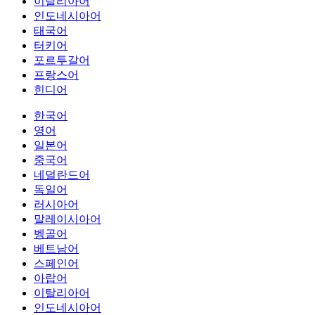
이탈리아어
인도네시아어
태국어
터키어
포르투갈어
프랑스어
힌디어
한국어
영어
일본어
중국어
네덜란드어
독일어
러시아어
말레이시아어
벵골어
베트남어
스페인어
아랍어
이탈리아어
인도네시아어