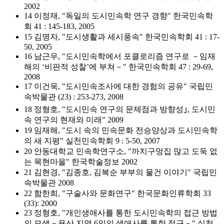
2002
14 이정재, "독일의 도시민속학 연구 경향" 한국민속학
회 41 : 145-183, 2005
15 김명자, "도시생활과 세시풍속" 한국민속학회 41 : 17-
50, 2005
16 남근우, "도시민속학에서 포클로리즘 연구로 －임재
해의 ‘비판적 성찰’에 부쳐－" 한국민속학회 47 : 29-69,
2008
17 이건욱, "도시민속조사에 대한 경험의 공유" 국립민
속박물관 (23) : 253-273, 2008
18 정형호, "도시민속 연구의 문제점과 방향성｣, 도시민
속 연구의 현재와 미래" 2009
19 임재해, "도시 속의 민속문화 전승양상과 도시민속학
의 새 지평" 실천민속학회 9 : 5-50, 2007
20 안동대학교 민속학연구소, "까치구멍집 많고 도둑 없
는 목현마을" 한국학술정보 2002
21 김현경, "김종호, 김복순 부부의 물건 이야기" 국립민
속박물관 2008
22 함한희, "구술사와 문화연구" 한국문화인류학회 33
(33): 2000
23 정형호, "개인생애사를 통한 도시민속학의 접근 방법
의 모색－용산 지역 6인의 생애사를 통한 접근－" 실천