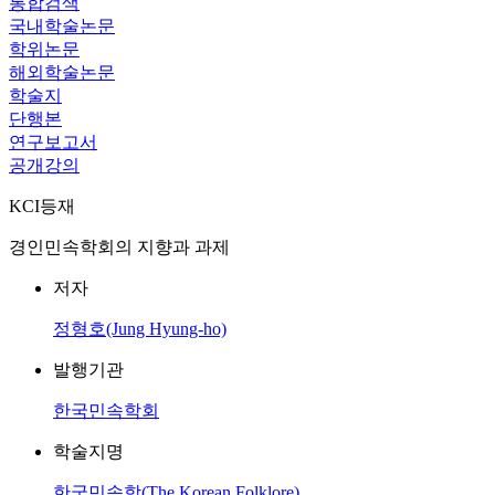
통합검색
국내학술논문
학위논문
해외학술논문
학술지
단행본
연구보고서
공개강의
KCI등재
경인민속학회의 지향과 과제
저자
정형호(Jung Hyung-ho)
발행기관
한국민속학회
학술지명
한국민속학(The Korean Folklore)