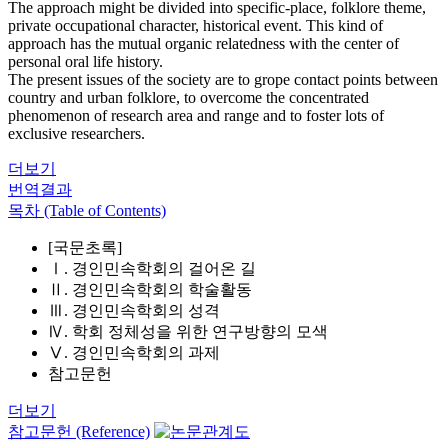
The approach might be divided into specific-place, folklore theme,
private occupational character, historical event. This kind of
approach has the mutual organic relatedness with the center of
personal oral life history.
The present issues of the society are to grope contact points between
country and urban folklore, to overcome the concentrated
phenomenon of research area and range and to foster lots of
exclusive researchers.
더보기
번역결과
목차 (Table of Contents)
[국문초록]
Ⅰ. 경인민속학회의 걸어온 길
Ⅱ. 경인민속학회의 학술활동
Ⅲ. 경인민속학회의 성격
Ⅳ. 학회 정체성을 위한 연구방향의 모색
Ⅴ. 경인민속학회의 과제
참고문헌
더보기
참고문헌 (Reference)