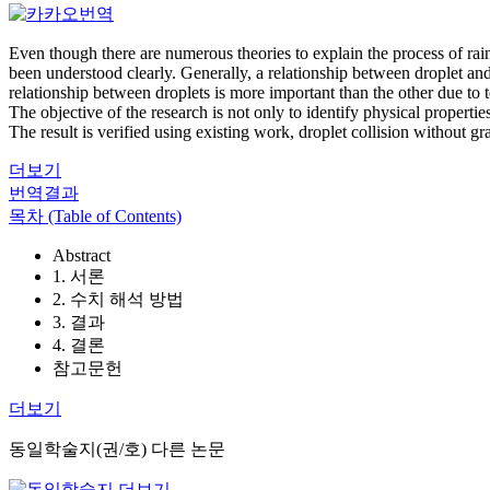
Even though there are numerous theories to explain the process of rain
been understood clearly. Generally, a relationship between droplet and
relationship between droplets is more important than the other due to 
The objective of the research is not only to identify physical propertie
The result is verified using existing work, droplet collision without g
더보기
번역결과
목차 (Table of Contents)
Abstract
1. 서론
2. 수치 해석 방법
3. 결과
4. 결론
참고문헌
더보기
동일학술지(권/호) 다른 논문