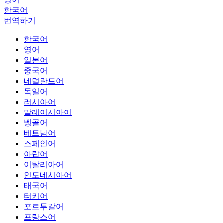
한국어
번역하기
한국어
영어
일본어
중국어
네덜란드어
독일어
러시아어
말레이시아어
벵골어
베트남어
스페인어
아랍어
이탈리아어
인도네시아어
태국어
터키어
포르투갈어
프랑스어