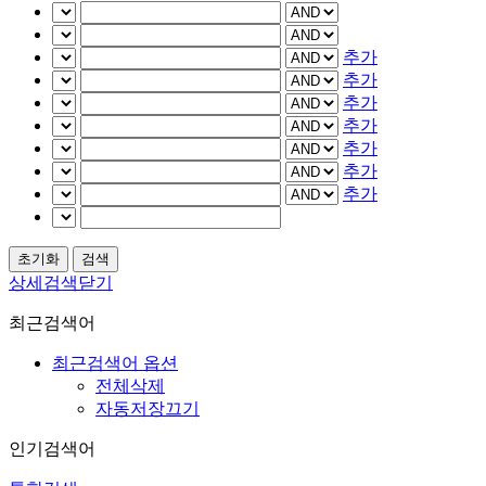
추가
추가
추가
추가
추가
추가
추가
상세검색닫기
최근검색어
최근검색어 옵션
전체삭제
자동저장끄기
인기검색어