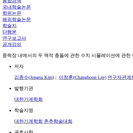
통합검색
국내학술논문
학위논문
해외학술논문
학술지
단행본
연구보고서
공개강의
중력장 내에서의 두 액적 충돌에 관한 수치 시뮬레이션에 관한
저자
김종수(Jongsu Kim)
;
이창훈(Changhoon Lee)
연구자관계
발행기관
대한기계학회
학술지명
대한기계학회 춘추학술대회
권호사항