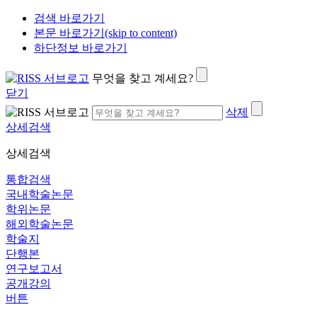
검색 바로가기
본문 바로가기(skip to content)
하단정보 바로가기
무엇을 찾고 계세요?
닫기
삭제
상세검색
상세검색
통합검색
국내학술논문
학위논문
해외학술논문
학술지
단행본
연구보고서
공개강의
버튼