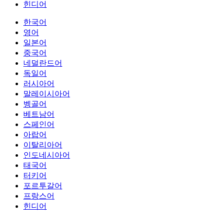
힌디어
한국어
영어
일본어
중국어
네덜란드어
독일어
러시아어
말레이시아어
벵골어
베트남어
스페인어
아랍어
이탈리아어
인도네시아어
태국어
터키어
포르투갈어
프랑스어
힌디어