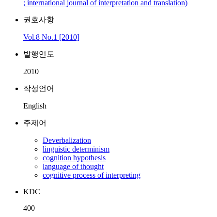
; international journal of interpretation and translation)
권호사항
Vol.8 No.1 [2010]
발행연도
2010
작성언어
English
주제어
Deverbalization
linguistic determinism
cognition hypothesis
language of thought
cognitive process of interpreting
KDC
400