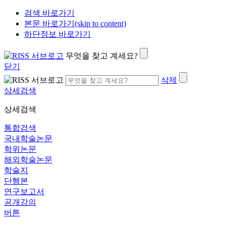
검색 바로가기
본문 바로가기(skip to content)
하단정보 바로가기
무엇을 찾고 계세요?
닫기
삭제
상세검색
상세검색
통합검색
국내학술논문
학위논문
해외학술논문
학술지
단행본
연구보고서
공개강의
버튼