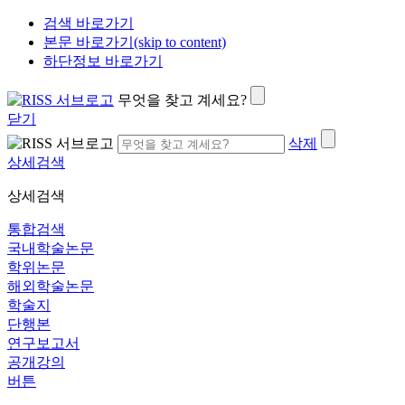
검색 바로가기
본문 바로가기(skip to content)
하단정보 바로가기
무엇을 찾고 계세요?
닫기
삭제
상세검색
상세검색
통합검색
국내학술논문
학위논문
해외학술논문
학술지
단행본
연구보고서
공개강의
버튼