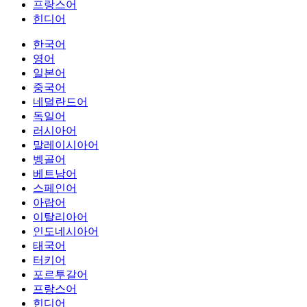
프랑스어
힌디어
한국어
영어
일본어
중국어
네덜란드어
독일어
러시아어
말레이시아어
벵골어
베트남어
스페인어
아랍어
이탈리아어
인도네시아어
태국어
터키어
포르투갈어
프랑스어
힌디어