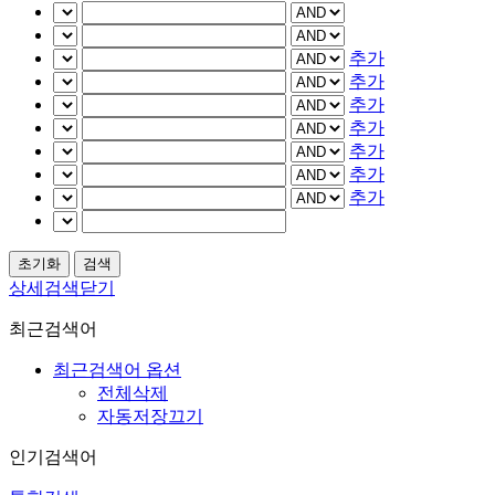
추가
추가
추가
추가
추가
추가
추가
상세검색닫기
최근검색어
최근검색어 옵션
전체삭제
자동저장끄기
인기검색어