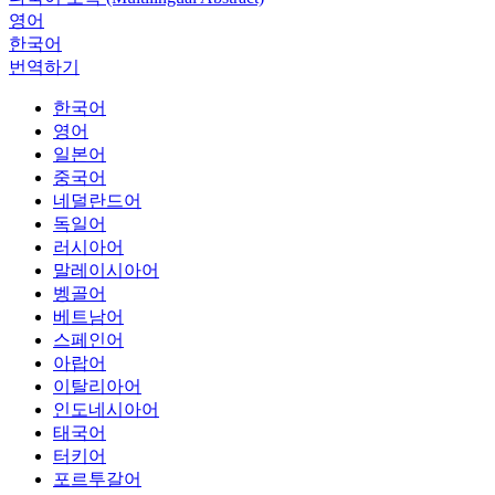
영어
한국어
번역하기
한국어
영어
일본어
중국어
네덜란드어
독일어
러시아어
말레이시아어
벵골어
베트남어
스페인어
아랍어
이탈리아어
인도네시아어
태국어
터키어
포르투갈어