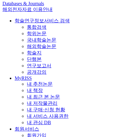
Databases & Journals
해외전자자료 이용안내
학술연구정보서비스 검색
통합검색
학위논문
국내학술논문
해외학술논문
학술지
단행본
연구보고서
공개강의
MyRISS
내 추천논문
내 책장
내 최근 본 논문
내 저작물관리
내 구매·신청 현황
내 서비스 사용권한
내 관심 DB
회원서비스
회원가입