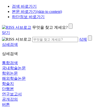
검색 바로가기
본문 바로가기(skip to content)
하단정보 바로가기
무엇을 찾고 계세요?
닫기
삭제
상세검색
상세검색
통합검색
국내학술논문
학위논문
해외학술논문
학술지
단행본
연구보고서
공개강의
버튼