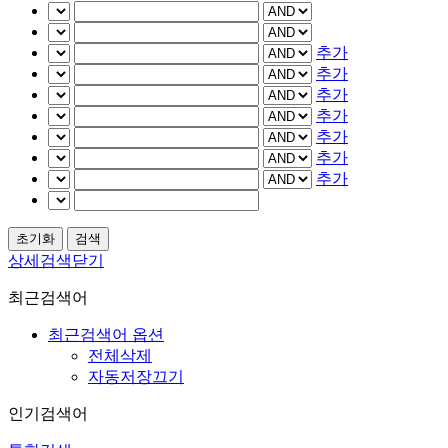
추가
추가
추가
추가
추가
추가
추가
상세검색닫기
최근검색어
최근검색어 옵션
전체삭제
자동저장끄기
인기검색어