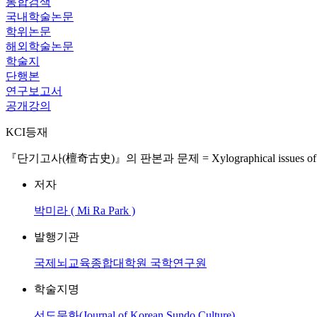
통합검색
국내학술논문
학위논문
해외학술논문
학술지
단행본
연구보고서
공개강의
KCI등재
『단기고사(檀奇古史)』의 판본과 문제 = Xylographical issues of th
저자
박미라 ( Mi Ra Park )
발행기관
국제뇌교육종합대학원 국학연구원
학술지명
선도문화(Journal of Korean Sundo Culture)