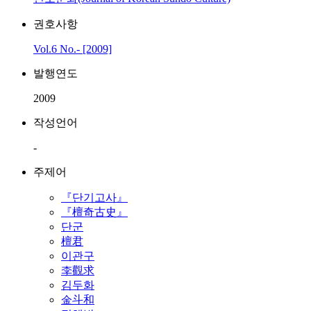
권호사항
Vol.6 No.- [2009]
발행연도
2009
작성언어
-
주제어
『단기고사』
『檀奇古史』
단군
檀君
이관구
李觀求
김두화
金斗和