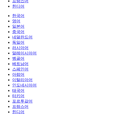
프랑스어
힌디어
한국어
영어
일본어
중국어
네덜란드어
독일어
러시아어
말레이시아어
벵골어
베트남어
스페인어
아랍어
이탈리아어
인도네시아어
태국어
터키어
포르투갈어
프랑스어
힌디어