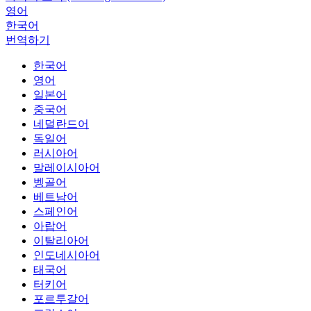
영어
한국어
번역하기
한국어
영어
일본어
중국어
네덜란드어
독일어
러시아어
말레이시아어
벵골어
베트남어
스페인어
아랍어
이탈리아어
인도네시아어
태국어
터키어
포르투갈어