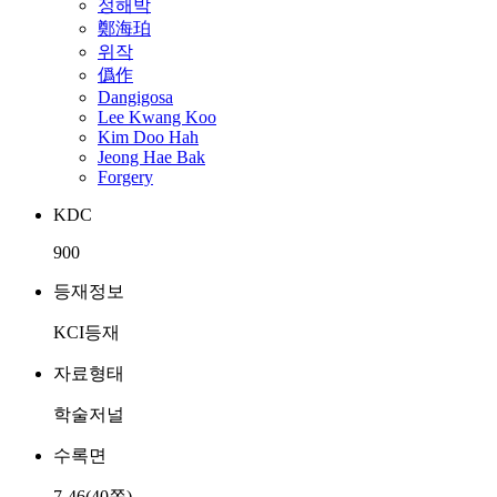
정해박
鄭海珀
위작
僞作
Dangigosa
Lee Kwang Koo
Kim Doo Hah
Jeong Hae Bak
Forgery
KDC
900
등재정보
KCI등재
자료형태
학술저널
수록면
7-46(40쪽)