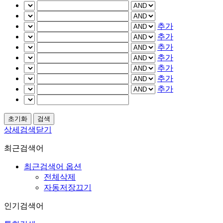
추가
추가
추가
추가
추가
추가
추가
상세검색닫기
최근검색어
최근검색어 옵션
전체삭제
자동저장끄기
인기검색어