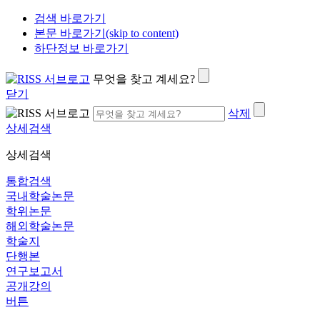
검색 바로가기
본문 바로가기(skip to content)
하단정보 바로가기
무엇을 찾고 계세요?
닫기
삭제
상세검색
상세검색
통합검색
국내학술논문
학위논문
해외학술논문
학술지
단행본
연구보고서
공개강의
버튼