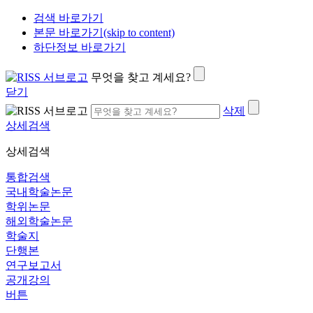
검색 바로가기
본문 바로가기(skip to content)
하단정보 바로가기
무엇을 찾고 계세요?
닫기
삭제
상세검색
상세검색
통합검색
국내학술논문
학위논문
해외학술논문
학술지
단행본
연구보고서
공개강의
버튼