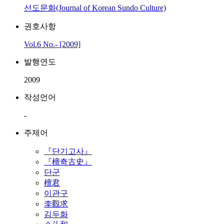
선도문화(Journal of Korean Sundo Culture)
권호사항
Vol.6 No.- [2009]
발행연도
2009
작성언어
-
주제어
『단기고사』
『檀奇古史』
단군
檀君
이관구
李觀求
김두화