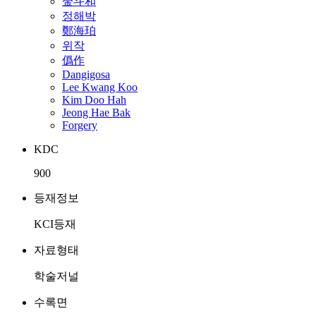
金斗和
정해박
鄭海珀
위작
僞作
Dangigosa
Lee Kwang Koo
Kim Doo Hah
Jeong Hae Bak
Forgery
KDC
900
등재정보
KCI등재
자료형태
학술저널
수록면