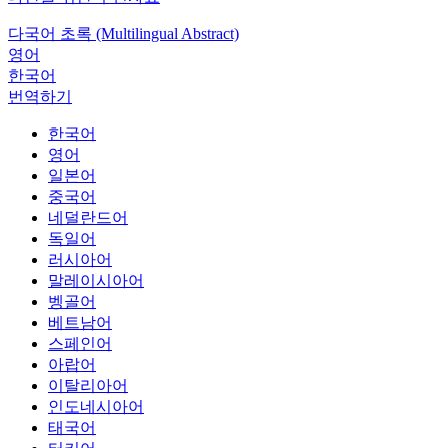
다국어 초록 (Multilingual Abstract)
영어
한국어
번역하기
한국어
영어
일본어
중국어
네덜란드어
독일어
러시아어
말레이시아어
벵골어
베트남어
스페인어
아랍어
이탈리아어
인도네시아어
태국어