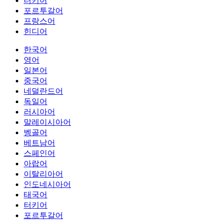
터키어
포르투갈어
프랑스어
힌디어
한국어
영어
일본어
중국어
네덜란드어
독일어
러시아어
말레이시아어
벵골어
베트남어
스페인어
아랍어
이탈리아어
인도네시아어
태국어
터키어
포르투갈어