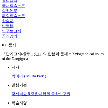
통합검색
국내학술논문
학위논문
해외학술논문
학술지
단행본
연구보고서
공개강의
KCI등재
『단기고사(檀奇古史)』의 판본과 문제 = Xylographical issues
of the Dangigosa
저자
박미라 ( Mi Ra Park )
발행기관
국제뇌교육종합대학원 국학연구원
학술지명