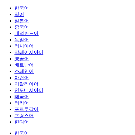
한국어
영어
일본어
중국어
네덜란드어
독일어
러시아어
말레이시아어
벵골어
베트남어
스페인어
아랍어
이탈리아어
인도네시아어
태국어
터키어
포르투갈어
프랑스어
힌디어
한국어