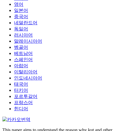
영어
일본어
중국어
네덜란드어
독일어
러시아어
말레이시아어
벵골어
베트남어
스페인어
아랍어
이탈리아어
인도네시아어
태국어
터키어
포르투갈어
프랑스어
힌디어
This paper aims to understand the reason why kut and other