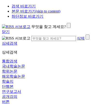
검색 바로가기
본문 바로가기(skip to content)
하단정보 바로가기
무엇을 찾고 계세요?
닫기
삭제
상세검색
상세검색
통합검색
국내학술논문
학위논문
해외학술논문
학술지
단행본
연구보고서
공개강의
버튼