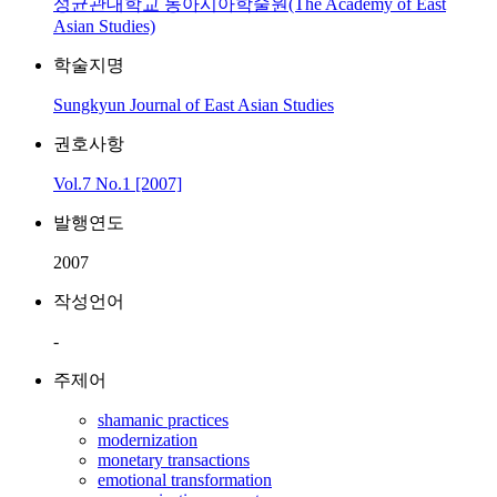
성균관대학교 동아시아학술원(The Academy of East
Asian Studies)
학술지명
Sungkyun Journal of East Asian Studies
권호사항
Vol.7 No.1 [2007]
발행연도
2007
작성언어
-
주제어
shamanic practices
modernization
monetary transactions
emotional transformation