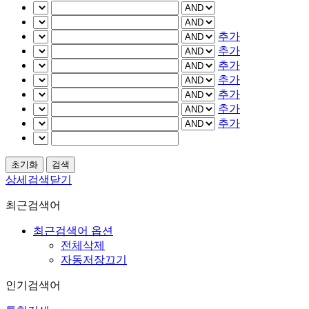
추가
추가
추가
추가
추가
추가
추가
상세검색닫기
최근검색어
최근검색어 옵션
전체삭제
자동저장끄기
인기검색어