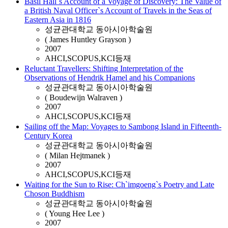
Basil Hall`s Account of a Voyage of Discovery: The Value of
a British Naval Officer`s Account of Travels in the Seas of
Eastern Asia in 1816
성균관대학교 동아시아학술원
( James Huntley Grayson )
2007
AHCI,SCOPUS,KCI등재
Reluctant Travellers: Shifting Interpretation of the
Observations of Hendrik Hamel and his Companions
성균관대학교 동아시아학술원
( Boudewijn Walraven )
2007
AHCI,SCOPUS,KCI등재
Sailing off the Map: Voyages to Sambong Island in Fifteenth-
Century Korea
성균관대학교 동아시아학술원
( Milan Hejtmanek )
2007
AHCI,SCOPUS,KCI등재
Waiting for the Sun to Rise: Ch`imgoeng`s Poetry and Late
Choson Buddhism
성균관대학교 동아시아학술원
( Young Hee Lee )
2007