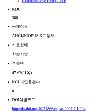
communicative competence
KDC
300
등재정보
AHCI,SCOPUS,KCI등재
자료형태
학술저널
수록면
47-67(21쪽)
KCI 피인용횟수
0
DOI식별코드
http://dx.doi.org/10.21866/esjeas.2007.7.1.004