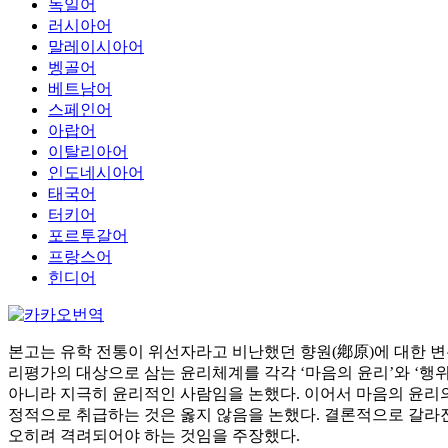
독일어
러시아어
말레이시아어
벵골어
베트남어
스페인어
아랍어
이탈리아어
인도네시아어
태국어
터키어
포르투갈어
프랑스어
힌디어
본고는 유학 전통이 위선자라고 비난했던 향원(鄕原)에 대한 변
리평가의 대상으로 삼는 윤리체계를 각각 ‘마음의 윤리’와 ‘행위
아니라 지극히 윤리적인 사람임을 논했다. 이어서 마음의 윤리
정적으로 취급하는 것은 옳지 않음을 논했다. 결론적으로 갈라
오히려 격려되어야 하는 것임을 주장했다.