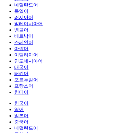
네덜란드어
독일어
러시아어
말레이시아어
벵골어
베트남어
스페인어
아랍어
이탈리아어
인도네시아어
태국어
터키어
포르투갈어
프랑스어
힌디어
한국어
영어
일본어
중국어
네덜란드어