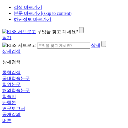
검색 바로가기
본문 바로가기(skip to content)
하단정보 바로가기
무엇을 찾고 계세요?
닫기
삭제
상세검색
상세검색
통합검색
국내학술논문
학위논문
해외학술논문
학술지
단행본
연구보고서
공개강의
버튼