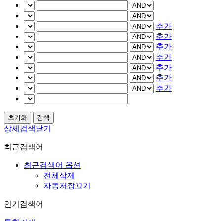
추가
추가
추가
추가
추가
추가
추가
상세검색닫기
최근검색어
최근검색어 옵션
전체삭제
자동저장끄기
인기검색어