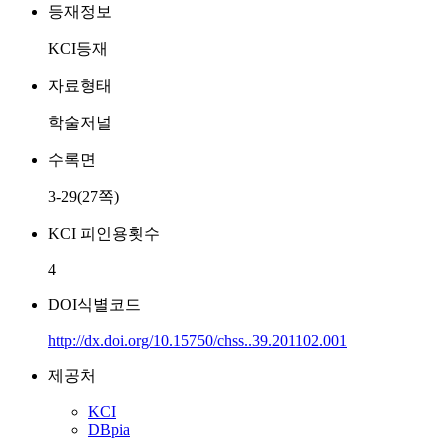
등재정보
KCI등재
자료형태
학술저널
수록면
3-29(27쪽)
KCI 피인용횟수
4
DOI식별코드
http://dx.doi.org/10.15750/chss..39.201102.001
제공처
KCI
DBpia