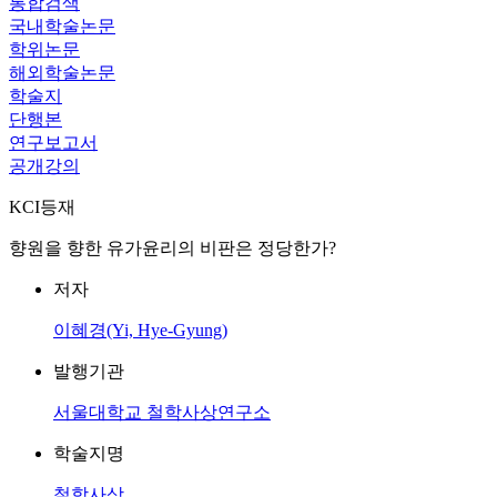
통합검색
국내학술논문
학위논문
해외학술논문
학술지
단행본
연구보고서
공개강의
KCI등재
향원을 향한 유가윤리의 비판은 정당한가?
저자
이혜경(Yi, Hye-Gyung)
발행기관
서울대학교 철학사상연구소
학술지명
철학사상