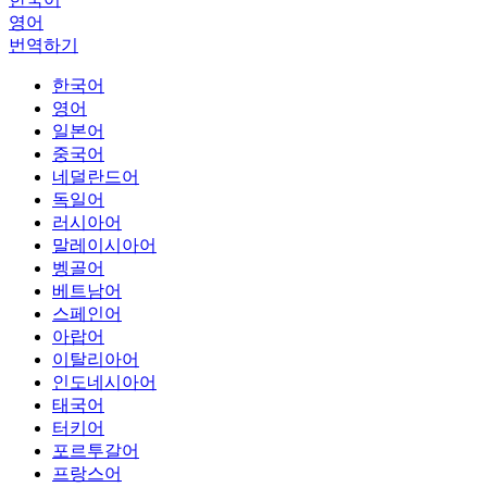
영어
번역하기
한국어
영어
일본어
중국어
네덜란드어
독일어
러시아어
말레이시아어
벵골어
베트남어
스페인어
아랍어
이탈리아어
인도네시아어
태국어
터키어
포르투갈어
프랑스어