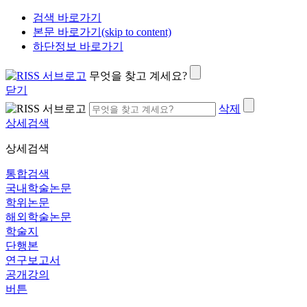
검색 바로가기
본문 바로가기(skip to content)
하단정보 바로가기
무엇을 찾고 계세요?
닫기
삭제
상세검색
상세검색
통합검색
국내학술논문
학위논문
해외학술논문
학술지
단행본
연구보고서
공개강의
버튼