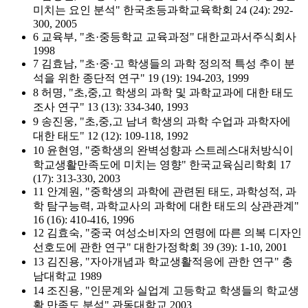
미치는 요인 분석" 한국초등과학교육학회 24 (24): 292-
300, 2005
6 교육부, "초·중등학교 교육과정" 대한교과서주식회사
1998
7 김효남, "초·중·고 학생들의 과학 정의적 특성 추이 분
석을 위한 종단적 연구" 19 (19): 194-203, 1999
8 허명, "초,중,고 학생의 과학 및 과학교과에 대한 태도
조사 연구" 13 (13): 334-340, 1993
9 송진웅, "초,중,고 남녀 학생의 과학 수업과 과학자에
대한 태도" 12 (12): 109-118, 1992
10 윤현영, "중학생의 완벽성향과 스트레스대처방식이
학교생활만족도에 미치는 영향" 한국교육심리학회 17
(17): 313-330, 2003
11 안계원, "중학생의 과학에 관련된 태도, 과학성적, 과
학 탐구능력, 과학교사의 과학에 대한 태도의 상관관계"
16 (16): 410-416, 1996
12 김효숙, "중국 여성소비자의 연령에 따른 의복 디자인
선호도에 관한 연구" 대한가정학회 39 (39): 1-10, 2001
13 김진용, "자아개념과 학교생활적응에 관한 연구" 충
남대학교 1989
14 조진용, "인문계와 실업계 고등학교 학생들의 학교생
활 만족도 분석" 관동대학교 2003