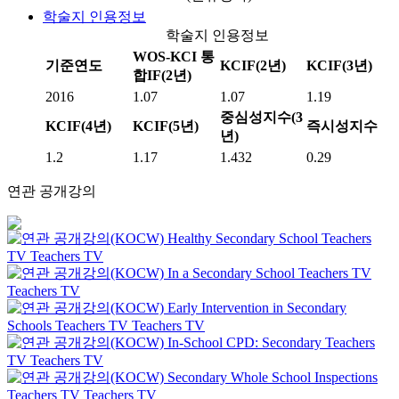
학술지 인용정보
학술지 인용정보
WOS-KCI 통
기준연도
KCIF(2년)
KCIF(3년)
합IF(2년)
2016
1.07
1.07
1.19
중심성지수(3
KCIF(4년)
KCIF(5년)
즉시성지수
년)
1.2
1.17
1.432
0.29
연관 공개강의
Healthy Secondary School
Teachers
TV
Teachers TV
In a Secondary School
Teachers TV
Teachers TV
Early Intervention in Secondary
Schools
Teachers TV
Teachers TV
In-School CPD: Secondary
Teachers
TV
Teachers TV
Secondary Whole School Inspections
Teachers TV
Teachers TV