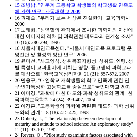
15 조병남, "인문계 고등학교 학생들의 학교생활 만족도
에 관한 연구" 관동대학교 2009
16 권재술, "우리가 보는 세상은 진실한가" 교육과학사
2000
17 노태희, "성역할의 관점에서 조사한 과학자와 자신에
대한 이미지의 격차 및 과학관련 태도와의 관계성 조사"
16 (16): 286-294, 1996
18 서울시대안교육센터, "서울시 대안교육 프로그램 운
영진단 및 활성화 방안 연구" 2006
19 윤미선, "사고양식, 성취목표지향성, 성취도, 연령, 성
별 특성이 교과흥미에 미치는 영향- 중고생의 과학교과
를 대상으로" 한국교육심리학회 21 (21): 557-572, 2007
20 민응규, "대안학교 재학생들의 학교 만족에 관한 연
구:인가특성화 고등학교를 중심으로" 국민대학교 2002
21 이미경, "과학에 대한 태도와 과학 성취도의 관계" 한
국과학교육학회 24 (24): 399-407, 2004
22 이경훈, "고등학생의 과학에 관련된 태도와 과학 성취
도와의 관계" 18 (18): 415-425, 1998
23 Doherty, J., "The relationship between development
maturity and attitude to school science: An exploratory study"
11 (11): 93-107, 1985
24 Reyers, O., "Pilot study examining factors associated with