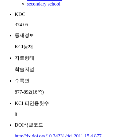
secondary school
KDC
374.05
등재정보
KCI등재
자료형태
학술저널
수록면
877-892(16쪽)
KCI 피인용횟수
8
DOI식별코드
http://dx.doi.org/10.24231/rici.2011.15.4.877