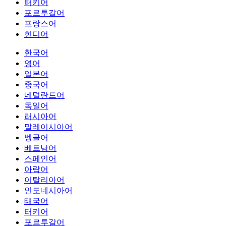
터키어
포르투갈어
프랑스어
힌디어
한국어
영어
일본어
중국어
네덜란드어
독일어
러시아어
말레이시아어
벵골어
베트남어
스페인어
아랍어
이탈리아어
인도네시아어
태국어
터키어
포르투갈어