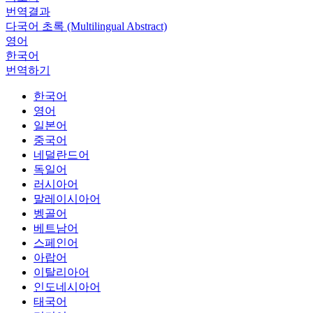
번역결과
다국어 초록 (Multilingual Abstract)
영어
한국어
번역하기
한국어
영어
일본어
중국어
네덜란드어
독일어
러시아어
말레이시아어
벵골어
베트남어
스페인어
아랍어
이탈리아어
인도네시아어
태국어