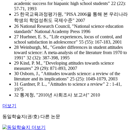
academic success for hiapanic high school students" 22 (22):
57-71, 1993
25 한국교육과정평가원, "PISA 2006을 통해 본 우리나라
학생의 학업성취도 국제수준" 2007
26 National Research Council, "National science education
standards" National Academy Press 1996
27 Huebner, E. S., "Life experiences, locus of control, and
school satisfaction in adolescence" 55 (55): 167-183, 2001
28 Weinburgh, M., "Gender differences in student attitudes
toward science: A meta-analysis of the literature from 1970 to
1991" 32 (32): 387-398, 1995
29 Kind, P. M., "Developing attitudes towards science
measures" 29 (29): 871-893, 2007
30 Osborn, J., "Attitudes towards science: a review of the
literature and its implications" 25 (25): 1049-1079, 2003
31 Gardner, P. L., "Attitudes to science a review" 2 : 1-41,
1975
32 통계청, "2010년 사회조사 보고서" 2010
더보기
동일학술지(권/호) 다른 논문