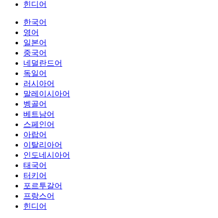
힌디어
한국어
영어
일본어
중국어
네덜란드어
독일어
러시아어
말레이시아어
벵골어
베트남어
스페인어
아랍어
이탈리아어
인도네시아어
태국어
터키어
포르투갈어
프랑스어
힌디어