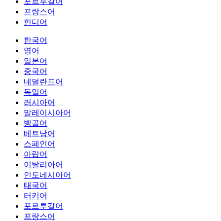
포르투갈어
프랑스어
힌디어
한국어
영어
일본어
중국어
네덜란드어
독일어
러시아어
말레이시아어
벵골어
베트남어
스페인어
아랍어
이탈리아어
인도네시아어
태국어
터키어
포르투갈어
프랑스어