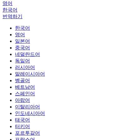
영어
한국어
번역하기
한국어
영어
일본어
중국어
네덜란드어
독일어
러시아어
말레이시아어
벵골어
베트남어
스페인어
아랍어
이탈리아어
인도네시아어
태국어
터키어
포르투갈어
프랑스어