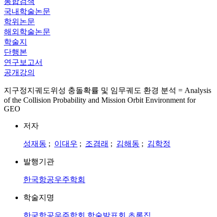
통합검색
국내학술논문
학위논문
해외학술논문
학술지
단행본
연구보고서
공개강의
지구정지궤도위성 충돌확률 및 임무궤도 환경 분석 = Analysis
of the Collision Probability and Mission Orbit Environment for
GEO
저자
성재동
;
이대우
;
조겸래
;
김해동
;
김학정
발행기관
한국항공우주학회
학술지명
한국항공우주학회 학술발표회 초록집