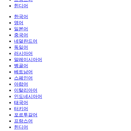
힌디어
한국어
영어
일본어
중국어
네덜란드어
독일어
러시아어
말레이시아어
벵골어
베트남어
스페인어
아랍어
이탈리아어
인도네시아어
태국어
터키어
포르투갈어
프랑스어
힌디어