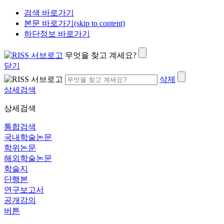
검색 바로가기
본문 바로가기(skip to content)
하단정보 바로가기
무엇을 찾고 계세요?
닫기
삭제
상세검색
상세검색
통합검색
국내학술논문
학위논문
해외학술논문
학술지
단행본
연구보고서
공개강의
버튼