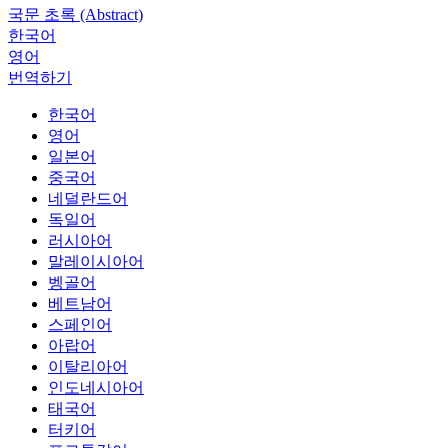
국문 초록 (Abstract)
한국어
영어
번역하기
한국어
영어
일본어
중국어
네덜란드어
독일어
러시아어
말레이시아어
벵골어
베트남어
스페인어
아랍어
이탈리아어
인도네시아어
태국어
터키어