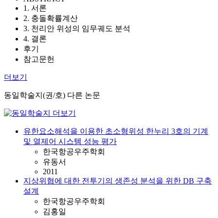
1. 서론
2. 충돌확률계산
3. 천리안 위성의 임무궤도 분석
4. 결론
후기
참고문헌
더보기
동일학술지(권/호) 다른 논문
유한요소해석을 이용한 초소형위성 한누리 3호의 기계
및 열제어 시스템 성능 평가
한국항공우주학회
유동서
2011
지상위협에 대한 전투기의 생존성 분석을 위한 DB 구축
설계
한국항공우주학회
김홍일