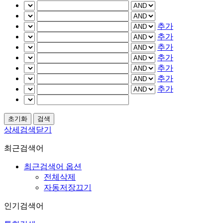
추가
추가
추가
추가
추가
추가
추가
상세검색닫기
최근검색어
최근검색어 옵션
전체삭제
자동저장끄기
인기검색어