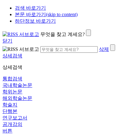
검색 바로가기
본문 바로가기(skip to content)
하단정보 바로가기
무엇을 찾고 계세요?
닫기
삭제
상세검색
상세검색
통합검색
국내학술논문
학위논문
해외학술논문
학술지
단행본
연구보고서
공개강의
버튼