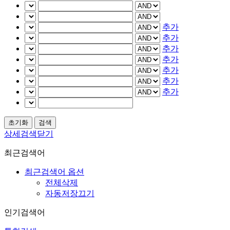
추가
추가
추가
추가
추가
추가
추가
상세검색닫기
최근검색어
최근검색어 옵션
전체삭제
자동저장끄기
인기검색어