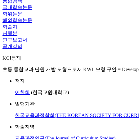
통합검색
국내학술논문
학위논문
해외학술논문
학술지
단행본
연구보고서
공개강의
KCI등재
초등 통합교과 단원 개발 모형으로서 KWL 모형 구안 = Development of KWL m
저자
이찬희
(한국교원대학교)
발행기관
한국교육과정학회(THE KOREAN SOCIETY FOR CURRIC
학술지명
교육과정연구(The Journal of Curriculum Studies)