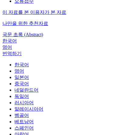
오류접수
이 자료를 본 이용자가 본 자료
나만을 위한 추천자료
국문 초록 (Abstract)
한국어
영어
번역하기
한국어
영어
일본어
중국어
네덜란드어
독일어
러시아어
말레이시아어
벵골어
베트남어
스페인어
아랍어