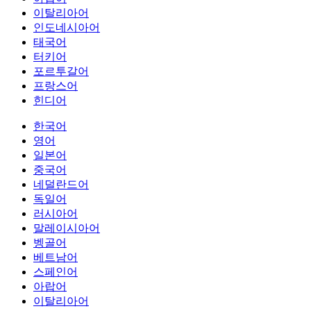
이탈리아어
인도네시아어
태국어
터키어
포르투갈어
프랑스어
힌디어
한국어
영어
일본어
중국어
네덜란드어
독일어
러시아어
말레이시아어
벵골어
베트남어
스페인어
아랍어
이탈리아어