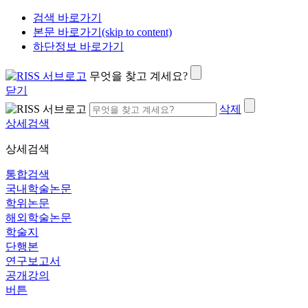
검색 바로가기
본문 바로가기(skip to content)
하단정보 바로가기
무엇을 찾고 계세요?
닫기
삭제
상세검색
상세검색
통합검색
국내학술논문
학위논문
해외학술논문
학술지
단행본
연구보고서
공개강의
버튼