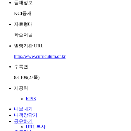
등재정보
KCI등재
자료형태
학술저널
발행기관 URL
http://www.curriculum.or.kr
수록면
83-109(27쪽)
제공처
KISS
내보내기
내책장담기
공유하기
URL 복사