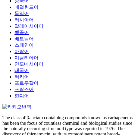
중국어
네덜란드어
독일어
러시아어
말레이시아어
벵골어
베트남어
스페인어
아랍어
이탈리아어
인도네시아어
태국어
터키어
포르투갈어
프랑스어
힌디어
The class of β-lactam containing compounds known as carbapenems
has been the focus of countless chemical and biological studies since
the naturally occurring structural type was reported in 1976. The
discovery of thienamycin, with its extraordinary potent broad-