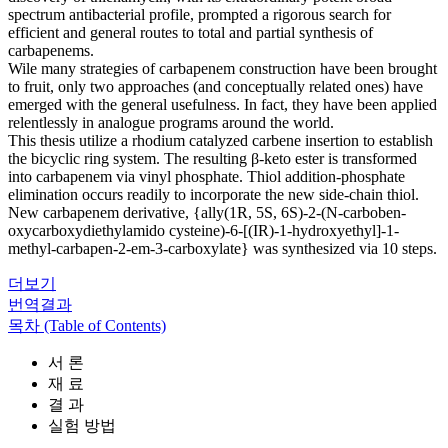
spectrum antibacterial profile, prompted a rigorous search for
efficient and general routes to total and partial synthesis of
carbapenems.
Wile many strategies of carbapenem construction have been brought
to fruit, only two approaches (and conceptually related ones) have
emerged with the general usefulness. In fact, they have been applied
relentlessly in analogue programs around the world.
This thesis utilize a rhodium catalyzed carbene insertion to establish
the bicyclic ring system. The resulting β-keto ester is transformed
into carbapenem via vinyl phosphate. Thiol addition-phosphate
elimination occurs readily to incorporate the new side-chain thiol.
New carbapenem derivative, {ally(1R, 5S, 6S)-2-(N-carboben-
oxycarboxydiethylamido cysteine)-6-[(IR)-1-hydroxyethyl]-1-
methyl-carbapen-2-em-3-carboxylate} was synthesized via 10 steps.
더보기
번역결과
목차 (Table of Contents)
서 론
재 료
결 과
실험 방법