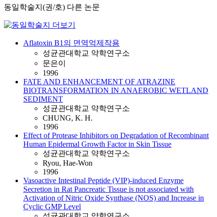
동일학술지(권/호) 다른 논문
Aflatoxin B1의 면역억제작용
성균관대학교 약학연구소
문은이
1996
FATE AND ENHANCEMENT OF ATRAZINE
BIOTRANSFORMATION IN ANAEROBIC WETLAND
SEDIMENT
성균관대학교 약학연구소
CHUNG, K. H.
1996
Effect of Protease Inhibitors on Degradation of Recombinant
Human Epidermal Growth Factor in Skin Tissue
성균관대학교 약학연구소
Ryou, Hae-Won
1996
Vasoactive Intestinal Peptide (VIP)-induced Enzyme
Secretion in Rat Pancreatic Tissue is not associated with
Activation of Nitric Oxide Synthase (NOS) and Increase in
Cyclic GMP Level
성균관대학교 약학연구소