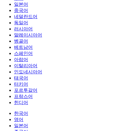
일본어
중국어
네덜란드어
독일어
러시아어
말레이시아어
벵골어
베트남어
스페인어
아랍어
이탈리아어
인도네시아어
태국어
터키어
포르투갈어
프랑스어
힌디어
한국어
영어
일본어