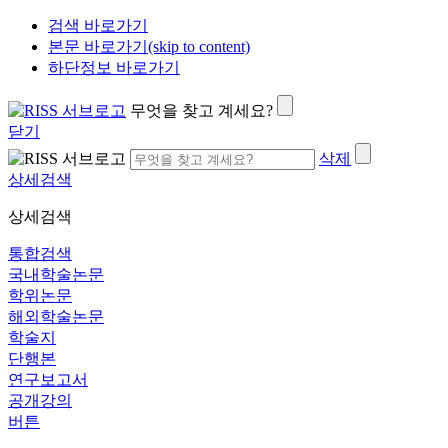
검색 바로가기
본문 바로가기(skip to content)
하단정보 바로가기
무엇을 찾고 계세요?
닫기
삭제
상세검색
상세검색
통합검색
국내학술논문
학위논문
해외학술논문
학술지
단행본
연구보고서
공개강의
버튼