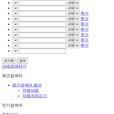
추가
추가
추가
추가
추가
추가
추가
상세검색닫기
최근검색어
최근검색어 옵션
전체삭제
자동저장끄기
인기검색어