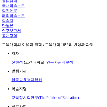
통합검색
국내학술논문
학위논문
해외학술논문
학술지
단행본
연구보고서
공개강의
교육개혁의 이념과 철학 : 교육개혁 10년의 반성과 과제
저자
신현석
(고려대학교)
연구자관계분석
발행기관
한국교육정치학회
학술지명
교육정치학연구(The Politics of Education)
권호사항