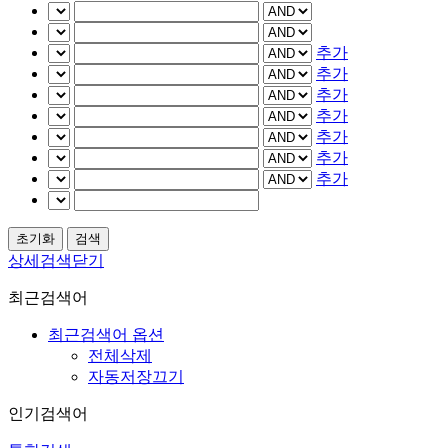
추가
추가
추가
추가
추가
추가
추가
상세검색닫기
최근검색어
최근검색어 옵션
전체삭제
자동저장끄기
인기검색어