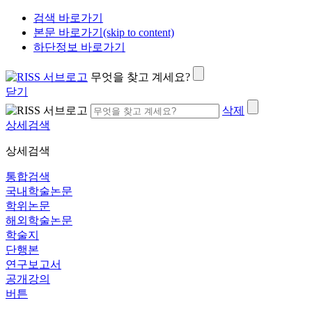
검색 바로가기
본문 바로가기(skip to content)
하단정보 바로가기
무엇을 찾고 계세요?
닫기
삭제
상세검색
상세검색
통합검색
국내학술논문
학위논문
해외학술논문
학술지
단행본
연구보고서
공개강의
버튼