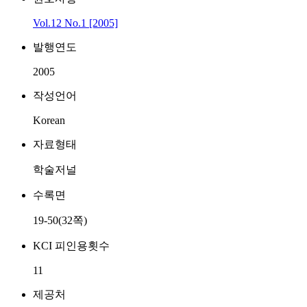
Vol.12 No.1 [2005]
발행연도
2005
작성언어
Korean
자료형태
학술저널
수록면
19-50(32쪽)
KCI 피인용횟수
11
제공처