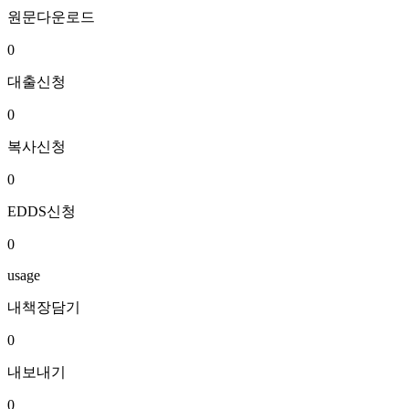
원문다운로드
0
대출신청
0
복사신청
0
EDDS신청
0
usage
내책장담기
0
내보내기
0