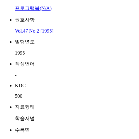
프로그램북(N/A)
권호사항
Vol.47 No.2 [1995]
발행연도
1995
작성언어
-
KDC
500
자료형태
학술저널
수록면