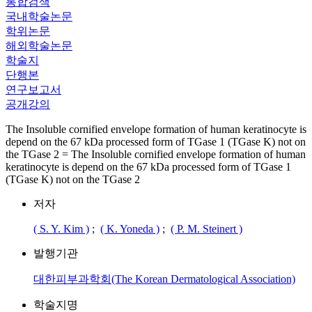
통합검색
국내학술논문
학위논문
해외학술논문
학술지
단행본
연구보고서
공개강의
The Insoluble cornified envelope formation of human keratinocyte is
depend on the 67 kDa processed form of TGase 1 (TGase K) not on
the TGase 2 = The Insoluble cornified envelope formation of human
keratinocyte is depend on the 67 kDa processed form of TGase 1
(TGase K) not on the TGase 2
저자
( S. Y. Kim )
;
( K. Yoneda )
;
( P. M. Steinert )
발행기관
대한피부과학회(The Korean Dermatological Association)
학술지명