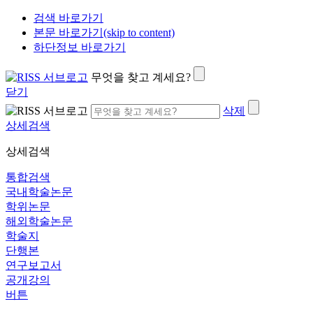
검색 바로가기
본문 바로가기(skip to content)
하단정보 바로가기
무엇을 찾고 계세요?
닫기
삭제
상세검색
상세검색
통합검색
국내학술논문
학위논문
해외학술논문
학술지
단행본
연구보고서
공개강의
버튼