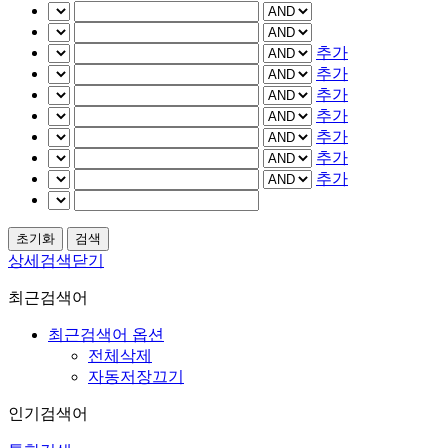
추가
추가
추가
추가
추가
추가
추가
상세검색닫기
최근검색어
최근검색어 옵션
전체삭제
자동저장끄기
인기검색어