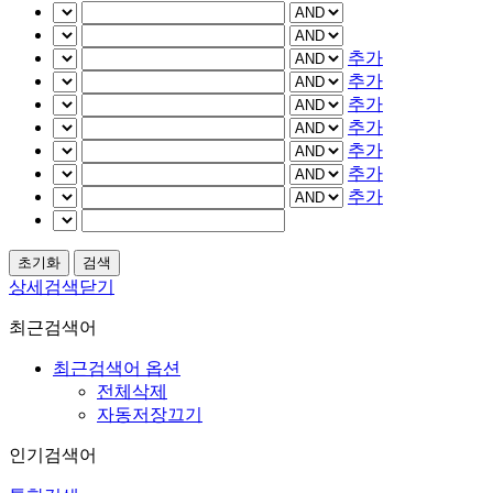
추가
추가
추가
추가
추가
추가
추가
상세검색닫기
최근검색어
최근검색어 옵션
전체삭제
자동저장끄기
인기검색어