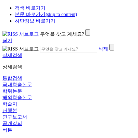
검색 바로가기
본문 바로가기(skip to content)
하단정보 바로가기
무엇을 찾고 계세요?
닫기
삭제
상세검색
상세검색
통합검색
국내학술논문
학위논문
해외학술논문
학술지
단행본
연구보고서
공개강의
버튼