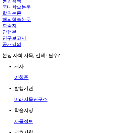
통합검색
국내학술논문
학위논문
해외학술논문
학술지
단행본
연구보고서
공개강의
본당 사회 사목, 선택? 필수?
저자
이창준
발행기관
미래사목연구소
학술지명
사목정보
권호사항