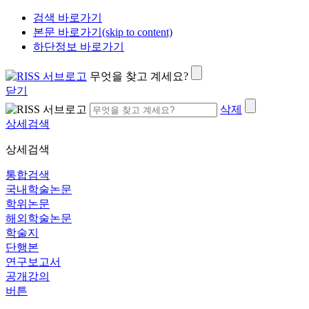
검색 바로가기
본문 바로가기(skip to content)
하단정보 바로가기
무엇을 찾고 계세요?
닫기
삭제
상세검색
상세검색
통합검색
국내학술논문
학위논문
해외학술논문
학술지
단행본
연구보고서
공개강의
버튼