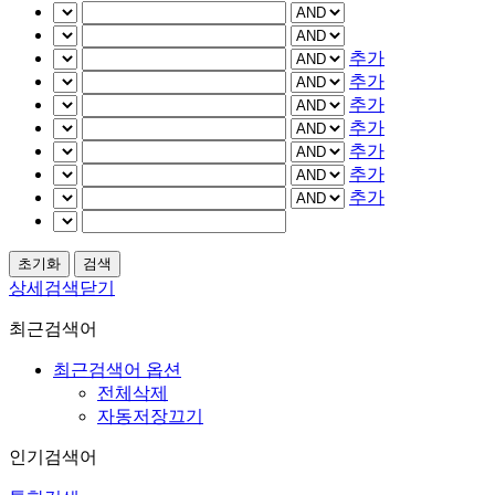
추가
추가
추가
추가
추가
추가
추가
상세검색닫기
최근검색어
최근검색어 옵션
전체삭제
자동저장끄기
인기검색어