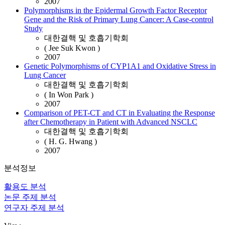
2007
Polymorphisms in the Epidermal Growth Factor Receptor
Gene and the Risk of Primary Lung Cancer: A Case-control
Study
대한결핵 및 호흡기학회
( Jee Suk Kwon )
2007
Genetic Polymorphisms of CYP1A1 and Oxidative Stress in
Lung Cancer
대한결핵 및 호흡기학회
( In Won Park )
2007
Comparison of PET-CT and CT in Evaluating the Response
after Chemotherapy in Patient with Advanced NSCLC
대한결핵 및 호흡기학회
( H. G. Hwang )
2007
분석정보
활용도 분석
논문 주제 분석
연구자 주제 분석