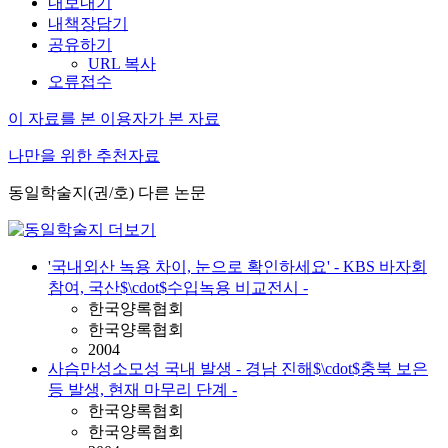
내보내기
내책장담기
공유하기
URL 복사
오류접수
이 자료를 본 이용자가 본 자료
나만을 위한 추천자료
동일학술지(권/호) 다른 논문
'국내외산 녹용 차이, 눈으로 확인하세요' - KBS 바자회
참여, 국산$\cdot$수입녹용 비교전시 -
한국양록협회
한국양록협회
2004
사슴만성소모성 국내 발생 - 경남 진해$\cdot$충북 보은
등 발생, 현재 마무리 단계 -
한국양록협회
한국양록협회