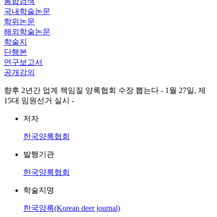
통합검색
국내학술논문
학위논문
해외학술논문
학술지
단행본
연구보고서
공개강의
향후 2년간 업계 책임질 양록협회 수장 뽑는다 - 1월 27일, 제
15대 임원선거 실시 -
저자
한국양록협회
발행기관
한국양록협회
학술지명
한국양록(Korean deer journal)