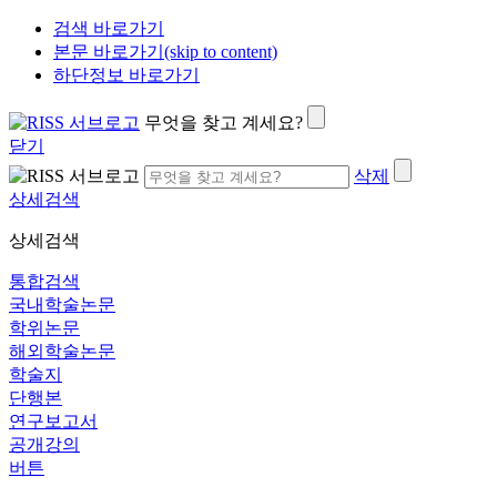
검색 바로가기
본문 바로가기(skip to content)
하단정보 바로가기
무엇을 찾고 계세요?
닫기
삭제
상세검색
상세검색
통합검색
국내학술논문
학위논문
해외학술논문
학술지
단행본
연구보고서
공개강의
버튼