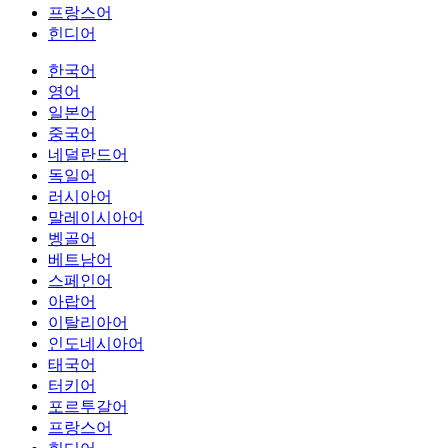
프랑스어
힌디어
한국어
영어
일본어
중국어
네덜란드어
독일어
러시아어
말레이시아어
벵골어
베트남어
스페인어
아랍어
이탈리아어
인도네시아어
태국어
터키어
포르투갈어
프랑스어