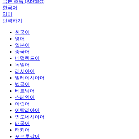
국문 초록 (Abstract)
한국어
영어
번역하기
한국어
영어
일본어
중국어
네덜란드어
독일어
러시아어
말레이시아어
벵골어
베트남어
스페인어
아랍어
이탈리아어
인도네시아어
태국어
터키어
포르투갈어