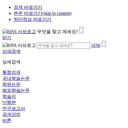
검색 바로가기
본문 바로가기(skip to content)
하단정보 바로가기
무엇을 찾고 계세요?
닫기
삭제
상세검색
상세검색
통합검색
국내학술논문
학위논문
해외학술논문
학술지
단행본
연구보고서
공개강의
버튼