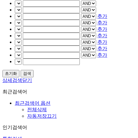
추가
추가
추가
추가
추가
추가
추가
상세검색닫기
최근검색어
최근검색어 옵션
전체삭제
자동저장끄기
인기검색어