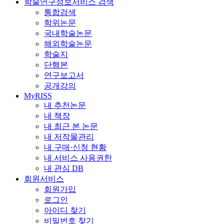
학술연구정보서비스 검색
통합검색
학위논문
국내학술논문
해외학술논문
학술지
단행본
연구보고서
공개강의
MyRISS
내 추천논문
내 책장
내 최근 본 논문
내 저작물관리
내 구매·신청 현황
내 서비스 사용권한
내 관심 DB
회원서비스
회원가입
로그인
아이디 찾기
비밀번호 찾기