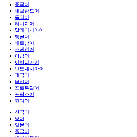
중국어
네덜란드어
독일어
러시아어
말레이시아어
벵골어
베트남어
스페인어
아랍어
이탈리아어
인도네시아어
태국어
터키어
포르투갈어
프랑스어
힌디어
한국어
영어
일본어
중국어