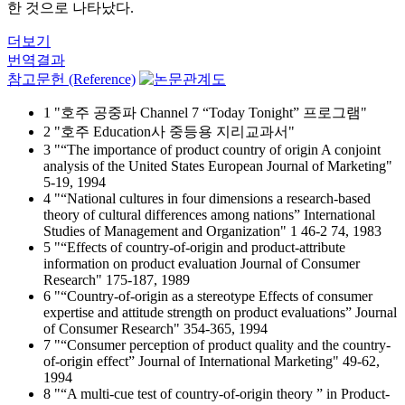
한 것으로 나타났다.
더보기
번역결과
참고문헌 (Reference)
1 "호주 공중파 Channel 7 “Today Tonight” 프로그램"
2 "호주 Education사 중등용 지리교과서"
3 "“The importance of product country of origin A conjoint
analysis of the United States European Journal of Marketing"
5-19, 1994
4 "“National cultures in four dimensions a research-based
theory of cultural differences among nations” International
Studies of Management and Organization" 1 46-2 74, 1983
5 "“Effects of country-of-origin and product-attribute
information on product evaluation Journal of Consumer
Research" 175-187, 1989
6 "“Country-of-origin as a stereotype Effects of consumer
expertise and attitude strength on product evaluations” Journal
of Consumer Research" 354-365, 1994
7 "“Consumer perception of product quality and the country-
of-origin effect” Journal of International Marketing" 49-62,
1994
8 "“A multi-cue test of country-of-origin theory ” in Product-