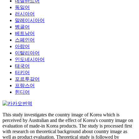
네덜란드어
독일어
러시아어
말레이시아어
벵골어
베트남어
스페인어
아랍어
이탈리아어
인도네시아어
태국어
터키어
포르투갈어
프랑스어
힌디어
This study investigates the country image of Korea which is
perceived by Australian and the effect of Korea's country image on
evaluation of made-in Korea products. The study is processed first
with research on theoretical background about country image as
well as product evaluation. Theoretical study is followed by