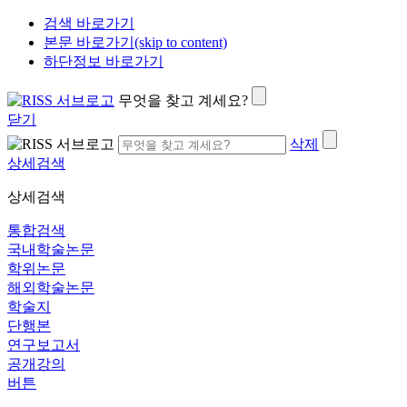
검색 바로가기
본문 바로가기(skip to content)
하단정보 바로가기
무엇을 찾고 계세요?
닫기
삭제
상세검색
상세검색
통합검색
국내학술논문
학위논문
해외학술논문
학술지
단행본
연구보고서
공개강의
버튼