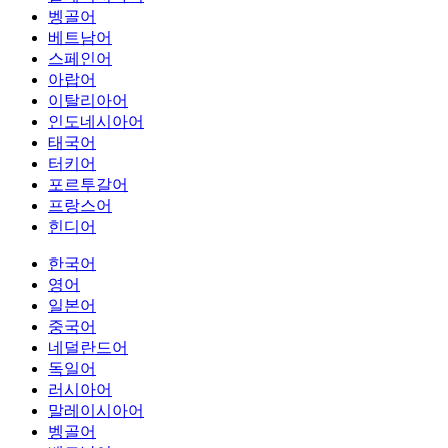
벵골어
베트남어
스페인어
아랍어
이탈리아어
인도네시아어
태국어
터키어
포르투갈어
프랑스어
힌디어
한국어
영어
일본어
중국어
네덜란드어
독일어
러시아어
말레이시아어
벵골어