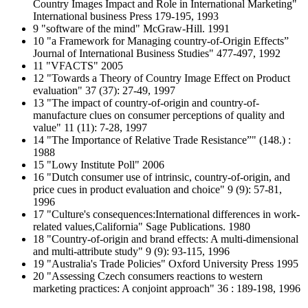
Country Images Impact and Role in International Marketing"
International business Press 179-195, 1993
9 "software of the mind" McGraw-Hill. 1991
10 "a Framework for Managing country-of-Origin Effects”
Journal of International Business Studies" 477-497, 1992
11 "VFACTS" 2005
12 "Towards a Theory of Country Image Effect on Product
evaluation" 37 (37): 27-49, 1997
13 "The impact of country-of-origin and country-of-
manufacture clues on consumer perceptions of quality and
value" 11 (11): 7-28, 1997
14 "The Importance of Relative Trade Resistance”" (148.) :
1988
15 "Lowy Institute Poll" 2006
16 "Dutch consumer use of intrinsic, country-of-origin, and
price cues in product evaluation and choice" 9 (9): 57-81,
1996
17 "Culture's consequences:International differences in work-
related values,California" Sage Publications. 1980
18 "Country-of-origin and brand effects: A multi-dimensional
and multi-attribute study" 9 (9): 93-115, 1996
19 "Australia's Trade Policies" Oxford University Press 1995
20 "Assessing Czech consumers reactions to western
marketing practices: A conjoint approach" 36 : 189-198, 1996