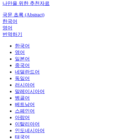
나만을 위한 추천자료
국문 초록 (Abstract)
한국어
영어
번역하기
한국어
영어
일본어
중국어
네덜란드어
독일어
러시아어
말레이시아어
벵골어
베트남어
스페인어
아랍어
이탈리아어
인도네시아어
태국어