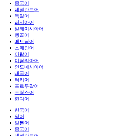
중국어
네덜란드어
독일어
러시아어
말레이시아어
벵골어
베트남어
스페인어
아랍어
이탈리아어
인도네시아어
태국어
터키어
포르투갈어
프랑스어
힌디어
한국어
영어
일본어
중국어
네덜란드어