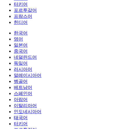
터키어
포르투갈어
프랑스어
힌디어
한국어
영어
일본어
중국어
네덜란드어
독일어
러시아어
말레이시아어
벵골어
베트남어
스페인어
아랍어
이탈리아어
인도네시아어
태국어
터키어