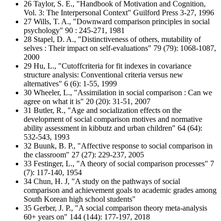
26 Taylor, S. E., "Handbook of Motivation and Cognition,
Vol. 3: The Interpersonal Context" Guilford Press 3-27, 1996
27 Wills, T. A., "Downward comparison principles in social
psychology" 90 : 245-271, 1981
28 Stapel, D. A., "Distinctiveness of others, mutability of
selves : Their impact on self-evaluations" 79 (79): 1068-1087,
2000
29 Hu, L., "Cutoffcriteria for fit indexes in covariance
structure analysis: Conventional criteria versus new
alternatives" 6 (6): 1-55, 1999
30 Wheeler, L., "Assimilation in social comparison : Can we
agree on what it is" 20 (20): 31-51, 2007
31 Butler, R., "Age and socialization effects on the
development of social comparison motives and normative
ability assessment in kibbutz and urban children" 64 (64):
532-543, 1993
32 Buunk, B. P., "Affective response to social comparison in
the classroom" 27 (27): 229-237, 2005
33 Festinger, L., "A theory of social comparison processes" 7
(7): 117-140, 1954
34 Chun, H. J, "A study on the pathways of social
comparison and achievement goals to academic grades among
South Korean high school students"
35 Gerber, J. P., "A social comparison theory meta-analysis
60+ years on" 144 (144): 177-197, 2018