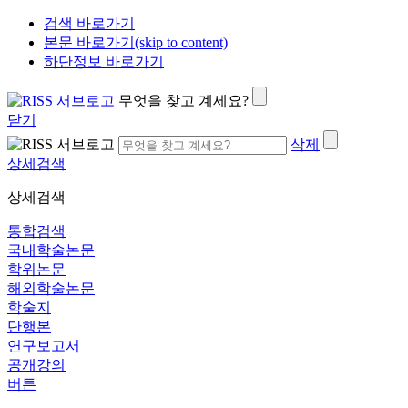
검색 바로가기
본문 바로가기(skip to content)
하단정보 바로가기
무엇을 찾고 계세요?
닫기
삭제
상세검색
상세검색
통합검색
국내학술논문
학위논문
해외학술논문
학술지
단행본
연구보고서
공개강의
버튼