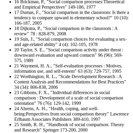
16 Brickman, P., "Social comparison processes:Theoretical
and Empirical Perspectives" 149-186, 1977
17 Dumas, F., "Social comparison in the classroom: Is there a
tendency to compare upward in elementary school?" 10 (10):
166-187, 2005
18 Dijkstra, P., "Social comparison in the classroom : A
review" 78 : 828-879, 2008
19 Suls, J., "Social comparison choices for evaluating a sex-
and age-related ability" 4 (4): 102-105, 1978
20 Taylor, S. E., "Social comparison activity under threat :
downward evaluation and upward contacts" 96 (96): 569-
575, 1989
21 Wayment, H. A., "Self-evaluation processes : Motives,
information use, and self-esteem" 63 (63): 729-757, 1995
22 Worthington, R. L., "Scale Development Research : A
Content Analysis and Recommendations for Best Practices"
34 (34): 806-838, 2006
23 Gibbons, F. X., "Individual differences in social
comparison : Development of a scale of social comparison
orientation" 76 (76): 129-142, 1999
24 Ahrens, A. H., "Health, coping, and well-
being:Perspectives from social comparison theory" Lawrence
Erlbaum Associates Publishers 389-410, 1997
25 Smith, R. H., "Handbook of social comparison: Theory
and Research" Springer 173-200, 2000