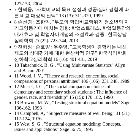
127-153, 2004
7 한덕웅, "사회비교의 목표 설정과 성공/실패 경험에 따
른 비교 대상의 선택" 13 (13): 311-329, 1999
8 손선경 ; 조한익, "부모의 학업비교행위가 청소년의 자
기고양동기에 미치는 영향: 학업스트레스, 학업열등감의
매개효과 및 학업자아개념의 조절효과 검증" 한국상담
심리학회 25 (25): 723-744, 2013
9 전희정 ; 손호양 ; 우주영, "고등학생이 경험하는 내신
제도와 상대평가에 대한 현상학적 연구" 한국심리학회
산하학교심리학회 16 (16): 401-431, 2019
10 Tabachnick, B. G., "Using Multivariate Statistics" Allyn
and Bacon 2001
11 Wood, J. V., "Theory and research concerning social
comparisons of personal attributes" 106 (106): 231-248, 1989
12 Meisel, J. C., "The social comparison choices of
elementary and secondary school students : The influence of
gender, race, and friendship" 15 (15): 170-182, 1990
13 Browne, M. W., "Testing structural equation models" Sage
136-162, 1993
14 Campbell, A, "Subjective measures of well-being" 31 (31):
117-124, 1976
15 West, S. G., "Structural equation modeling: Concepts,
issues and applications" Sage 56-75, 1995