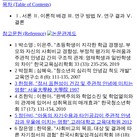
목차 (Table of Contents)
Ⅰ. 서론 Ⅱ. 이론적 배경 Ⅲ. 연구 방법 Ⅳ. 연구 결과 Ⅴ.
결론
참고문헌 (Reference)
1 박소영 ; 이은주, "초등학생이 지각한 학급 경쟁성, 부
모와 자신의 사회비교 경향성, 부정적 평가의 두려움과
주관적 안녕감 간의 구조적 관계: 영재학생과 일반학생
의 차이" 한국교육심리학회 33 (33): 235-256, 2019
2 박정희 ; 심혜숙, "청소년의 심리적 안녕감 척도 개발"
교육연구소 8 (8): 111-135, 2007
3 한정원, "정서 표현성이 건강 및 주관적 안녕에 미치는
영향" 서울大學校 大學院 1997
4 조한익 ; 이현아, "완벽주의와 학업소진 및 학업열의와
의 관계에 있어서 성취목표의 매개효과" 한국청소년학
회 17 (17): 131-154, 2010
5 정단비, "아동의 자기수용과 타인공감이 주관적 안녕
감과 우울에 미치는 영향" 고려대학교 교육대학원 2012
6 장은영 ; 한덕웅, "사회비교의 목표, 대상 및 결과에 따
른 자기정서의 경험" 한국사회및성격심리학회 18 (18):