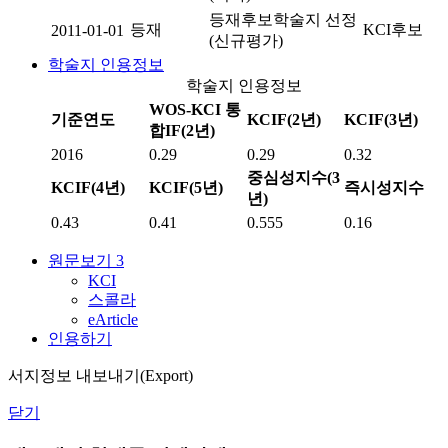
등재후보학술지 선정
등재
KCI후보
2011-01-01
(신규평가)
학술지 인용정보
학술지 인용정보
WOS-KCI 통
기준연도
KCIF(2년)
KCIF(3년)
합IF(2년)
2016
0.29
0.29
0.32
중심성지수(3
KCIF(4년)
KCIF(5년)
즉시성지수
년)
0.43
0.41
0.555
0.16
원문보기
3
KCI
스콜라
eArticle
인용하기
서지정보 내보내기(Export)
닫기