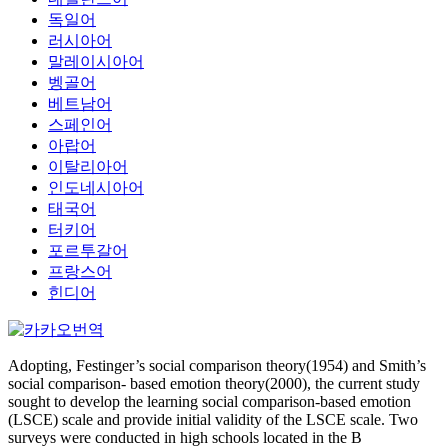
독일어
러시아어
말레이시아어
벵골어
베트남어
스페인어
아랍어
이탈리아어
인도네시아어
태국어
터키어
포르투갈어
프랑스어
힌디어
Adopting, Festinger’s social comparison theory(1954) and Smith’s
social comparison- based emotion theory(2000), the current study
sought to develop the learning social comparison-based emotion
(LSCE) scale and provide initial validity of the LSCE scale. Two
surveys were conducted in high schools located in the B