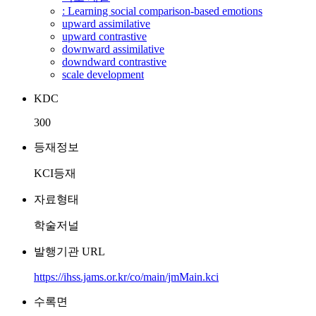
: Learning social comparison-based emotions
upward assimilative
upward contrastive
downward assimilative
downdward contrastive
scale development
KDC
300
등재정보
KCI등재
자료형태
학술저널
발행기관 URL
https://ihss.jams.or.kr/co/main/jmMain.kci
수록면