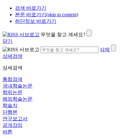
검색 바로가기
본문 바로가기(skip to content)
하단정보 바로가기
무엇을 찾고 계세요?
닫기
삭제
상세검색
상세검색
통합검색
국내학술논문
학위논문
해외학술논문
학술지
단행본
연구보고서
공개강의
버튼