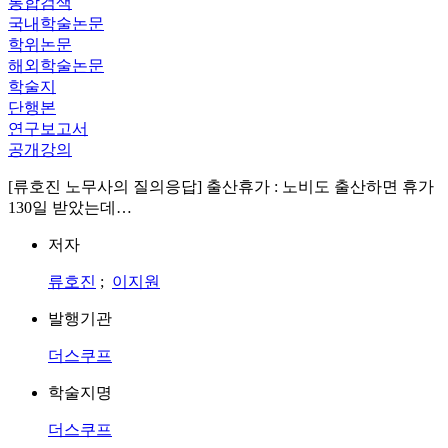
통합검색
국내학술논문
학위논문
해외학술논문
학술지
단행본
연구보고서
공개강의
[류호진 노무사의 질의응답] 출산휴가 : 노비도 출산하면 휴가
130일 받았는데…
저자
류호진
;
이지원
발행기관
더스쿠프
학술지명
더스쿠프