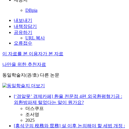
DBpia
내보내기
내책장담기
공유하기
URL 복사
오류접수
이 자료를 본 이용자가 본 자료
나만을 위한 추천자료
동일학술지(권/호) 다른 논문
[‘경알못’ 경제카페] 환율 전문점 4편 외국환평형기금 :
외환방파제 털었다는 말이 뭔가요?
더스쿠프
조서영
2025
[홍석구의 稅務와 世務] 설 이후 논의해야 할 세법 개정 :