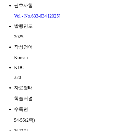
권호사항
Vol.- No.633-634 [2025]
발행연도
2025
작성언어
Korean
KDC
320
자료형태
학술저널
수록면
54-55(2쪽)
제공처