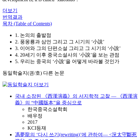
더보기
번역결과
목차 (Table of Contents)
1. 논의의 출발점
2. 풍몽룡과 삼언 그리고 그 시기의 ‘小說’
3. 이어와 그의 단편소설 그리고 그 시기의 ‘小說’
4. 20세기 이후 중국소설사의 ‘小說’을 보는 관점
5. 우리는 중국의 ‘小說’을 어떻게 바라볼 것인가
동일학술지(권/호) 다른 논문
국내 소장된 《西漢演義》의 서지학적 고찰 ― 《西漢演
義》의 “中國版本”을 중심으로
한국중국소설학회
배우정
2017
KCI등재
馮夢龍의 ‘다시 쓰기(rewriting)’에 관하여― <況太守斷死