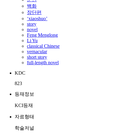
백화
장단편
‘xiaoshuo’
story
novel
Feng Menglong
Li Yu
classical Chinese
vernacular
short story
full-length novel
KDC
823
등재정보
KCI등재
자료형태
학술저널