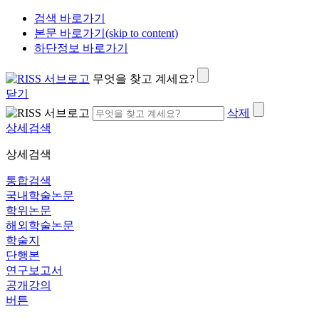
검색 바로가기
본문 바로가기(skip to content)
하단정보 바로가기
무엇을 찾고 계세요?
닫기
삭제
상세검색
상세검색
통합검색
국내학술논문
학위논문
해외학술논문
학술지
단행본
연구보고서
공개강의
버튼