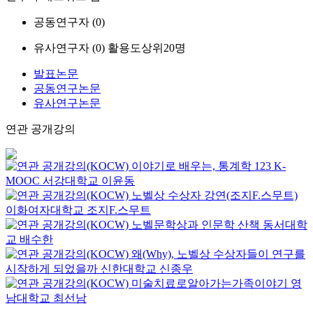
공동연구자 (
0
)
유사연구자 (
0
)
활용도상위20명
발표논문
공동연구논문
유사연구논문
연관 공개강의
이야기로 배우는, 통계학 123
K-
MOOC
서강대학교 이윤동
노벨상 수상자 강연(조지F.스무트)
이화여자대학교
조지F.스무트
노벨문학상과 인문학 산책
동서대학
교
배수한
왜(Why), 노벨상 수상자들이 연구를
시작하게 되었을까
신한대학교
신종우
미술치료로알아가는가족이야기
영
남대학교
최선남