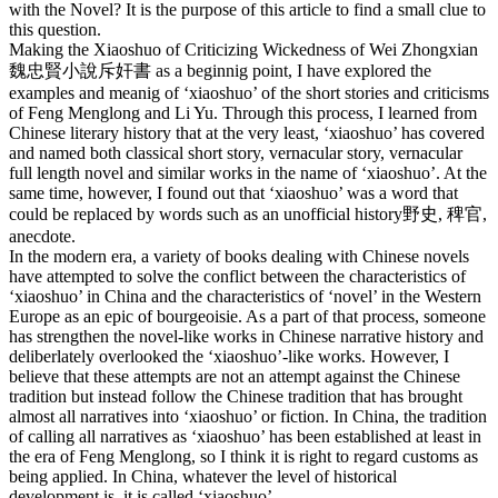
with the Novel? It is the purpose of this article to find a small clue to
this question.
Making the Xiaoshuo of Criticizing Wickedness of Wei Zhongxian
魏忠賢小說斥奸書 as a beginnig point, I have explored the
examples and meanig of ‘xiaoshuo’ of the short stories and criticisms
of Feng Menglong and Li Yu. Through this process, I learned from
Chinese literary history that at the very least, ‘xiaoshuo’ has covered
and named both classical short story, vernacular story, vernacular
full length novel and similar works in the name of ‘xiaoshuo’. At the
same time, however, I found out that ‘xiaoshuo’ was a word that
could be replaced by words such as an unofficial history野史, 稗官,
anecdote.
In the modern era, a variety of books dealing with Chinese novels
have attempted to solve the conflict between the characteristics of
‘xiaoshuo’ in China and the characteristics of ‘novel’ in the Western
Europe as an epic of bourgeoisie. As a part of that process, someone
has strengthen the novel-like works in Chinese narrative history and
deliberlately overlooked the ‘xiaoshuo’-like works. However, I
believe that these attempts are not an attempt against the Chinese
tradition but instead follow the Chinese tradition that has brought
almost all narratives into ‘xiaoshuo’ or fiction. In China, the tradition
of calling all narratives as ‘xiaoshuo’ has been established at least in
the era of Feng Menglong, so I think it is right to regard customs as
being applied. In China, whatever the level of historical
development is, it is called ‘xiaoshuo’.