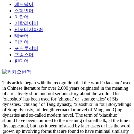
베트남어
스페인어
아랍어
이탈리아어
인도네시아어
태국어
터키어
포르투갈어
프랑스어
힌디어
This article began with the recognition that the word ‘xiaoshuo’ used
in Chinese literature for over 2,000 years originated in the meaning
of a relatively short and not serious story about the world. This
‘xiaoshuo’ has been used for ‘zhiguai’ or ‘strange tales’ of Six
dynasties, ‘chuanqi’ of Tang dynasty, ‘xiaoshuo’ in four storytellings
of Song dynasty, full length vernacular novel of Ming and Qing
dynasties and so-called modern novel. The term of ‘xiaoshuo’
should have been confined to the meaning of small talk, at the time it
first appeared, but has it been misused by later users or has the word
grown up involving forms that are found to have minimal similarity