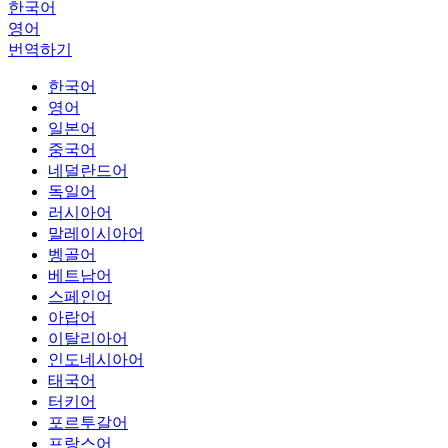
한국어
영어
번역하기
한국어
영어
일본어
중국어
네덜란드어
독일어
러시아어
말레이시아어
벵골어
베트남어
스페인어
아랍어
이탈리아어
인도네시아어
태국어
터키어
포르투갈어
프랑스어