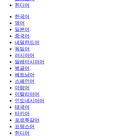
힌디어
한국어
영어
일본어
중국어
네덜란드어
독일어
러시아어
말레이시아어
벵골어
베트남어
스페인어
아랍어
이탈리아어
인도네시아어
태국어
터키어
포르투갈어
프랑스어
힌디어