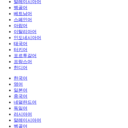
말레이시아어
벵골어
베트남어
스페인어
아랍어
이탈리아어
인도네시아어
태국어
터키어
포르투갈어
프랑스어
힌디어
한국어
영어
일본어
중국어
네덜란드어
독일어
러시아어
말레이시아어
벵골어