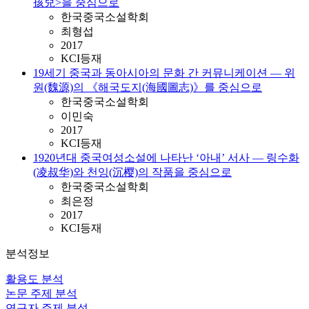
孩兒>을 중심으로
한국중국소설학회
최형섭
2017
KCI등재
19세기 중국과 동아시아의 문화 간 커뮤니케이션 ― 위
원(魏源)의 《해국도지(海國圖志)》를 중심으로
한국중국소설학회
이민숙
2017
KCI등재
1920년대 중국여성소설에 나타난 ‘아내’ 서사 ― 링수화
(凌叔华)와 천잉(沉樱)의 작품을 중심으로
한국중국소설학회
최은정
2017
KCI등재
분석정보
활용도 분석
논문 주제 분석
연구자 주제 분석