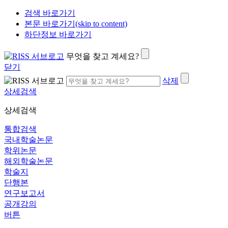
검색 바로가기
본문 바로가기(skip to content)
하단정보 바로가기
무엇을 찾고 계세요?
닫기
삭제
상세검색
상세검색
통합검색
국내학술논문
학위논문
해외학술논문
학술지
단행본
연구보고서
공개강의
버튼