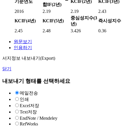
기준연도
KCIF(2년)
KCIF(3년)
합IF(2년)
2016
2.19
2.19
2.43
중심성지수(3
KCIF(4년)
KCIF(5년)
즉시성지수
년)
2.45
2.48
3.426
0.36
원문보기
인용하기
서지정보 내보내기(Export)
닫기
내보내기 형태를 선택하세요
메일전송
인쇄
Excel저장
Text저장
EndNote / Mendeley
RefWorks